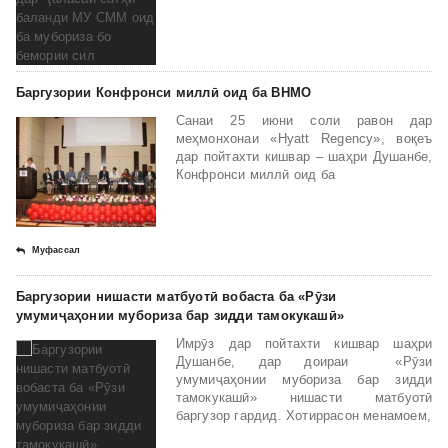
Муфассал
Баргузории Конфронси миллӣ оид ба ВНМО
Санаи 25 июни соли равон дар
меҳмонхонаи «Hyatt Regency», воқеъ
дар пойтахти кишвар – шаҳри Душанбе,
Конфронси миллӣ оид ба
Муфассал
Баргузории нишасти матбуотӣ вобаста ба «Рӯзи
умумиҷаҳонии мубориза бар зидди тамокукашӣ»
Имрӯз дар пойтахти кишвар шаҳри
Душанбе, дар доираи «Рӯзи
умумиҷаҳонии мубориза бар зидди
тамокукашӣ» нишасти матбуотӣ
баргузор гардид. Хотиррасон менамоем,