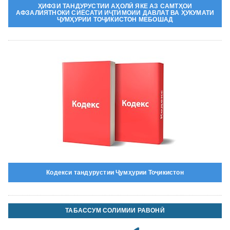
ҲИФЗИ ТАНДУРУСТИИ АҲОЛӢ ЯКЕ АЗ САМТҲОИ
АФЗАЛИЯТНОКИ СИЁСАТИ ИҶТИМОИИ ДАВЛАТ ВА ҲУКУМАТИ
ҶУМҲУРИИ ТОҶИКИСТОН МЕБОШАД
Кодекси тандурустии Ҷумҳурии Тоҷикистон
ТАБАССУМ СОЛИМИИ РАВОНӢ