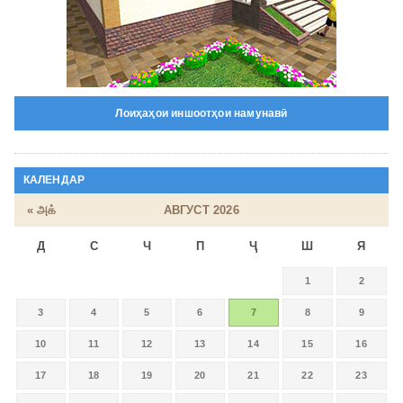
Лоиҳаҳои иншоотҳои намунавӣ
КАЛЕНДАР
« அக்
АВГУСТ 2026
Д
С
Ч
П
Ҷ
Ш
Я
1
2
3
4
5
6
7
8
9
10
11
12
13
14
15
16
17
18
19
20
21
22
23