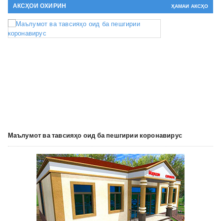
АКСҲОИ ОХИРИН
ҲАМАИ АКСҲО
Маълумот ва тавсияҳо оид ба пешгирии коронавирус