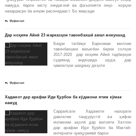
намуда, барои зисту зиндагонӣ ва фаъолияти онҳо корҳои
назаррасро ба анҷом расонидааст. Бо мақсади
Муфассал
Дар ноҳияи Айнӣ 23 марказҳои тавонбахшӣ амал мекунанд
Баҳри татбиқи Барномаи миллии
тавонбахшии маъюбон барои солҳои
2017-2020 дар ноҳияи Айнӣ тадбирҳои
судманд андешида шуда, дар
ҷамоатҳои шаҳраку деҳоти
Муфассал
Хадамот дар арафаи Иди Қурбон ба кӯдакони ятим кӯмак
намуд
Сарраёсати Хадамоти назорати
давлатии тандурустӣ ва ҳифзи
иҷтмиоии аҳолӣ дар вилояти Хатлон
дар арафаи Иди Қурбон ба Мактаб-
интернати ҷумҳуриявӣ барои