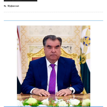
Муфассал