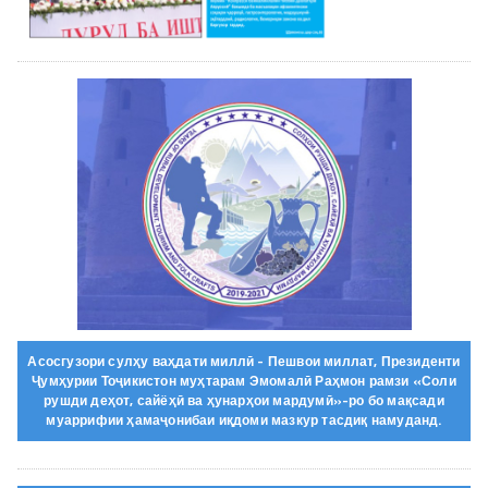
Асосгузори сулҳу ваҳдати миллӣ - Пешвои миллат, Президенти
Ҷумҳурии Тоҷикистон муҳтарам Эмомалӣ Раҳмон рамзи «Соли
рушди деҳот, сайёҳӣ ва ҳунарҳои мардумӣ»-ро бо мақсади
муаррифии ҳамаҷонибаи иқдоми мазкур тасдиқ намуданд.