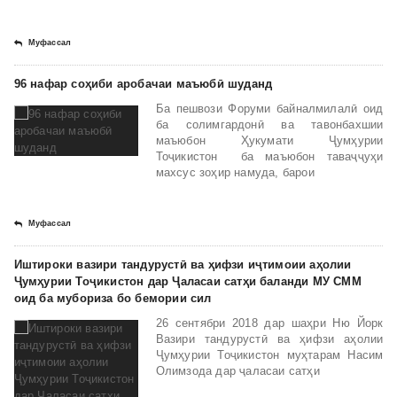
Муфассал
96 нафар соҳиби аробачаи маъюбӣ шуданд
Ба пешвози Форуми байналмилалӣ оид
ба солимгардонӣ ва тавонбахшии
маъюбон Ҳукумати Ҷумҳурии
Тоҷикистон ба маъюбон таваҷҷуҳи
махсус зоҳир намуда, барои
Муфассал
Иштироки вазири тандурустӣ ва ҳифзи иҷтимоии аҳолии
Ҷумҳурии Тоҷикистон дар Ҷаласаи сатҳи баланди МУ СММ
оид ба мубориза бо бемории сил
26 сентябри 2018 дар шаҳри Ню Йорк
Вазири тандурустӣ ва ҳифзи аҳолии
Ҷумҳурии Тоҷикистон муҳтарам Насим
Олимзода дар ҷаласаи сатҳи