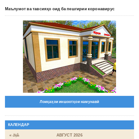
Маълумот ва тавсияҳо оид ба пешгирии коронавирус
Лоиҳаҳои иншоотҳои намунавӣ
КАЛЕНДАР
« அக்
АВГУСТ 2026