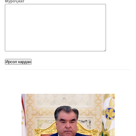
Муроҷиат