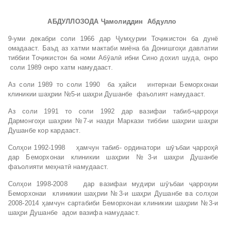
АБДУЛЛОЗОДА Ҷамолиддин Абдулло
9-уми декабри соли 1966 дар Ҷумҳурии Тоҷикистон ба дунё
омадааст. Баъд аз хатми мактаби миёна ба Донишгоҳи давлатии
тиббии Тоҷикистон ба номи Абӯалӣ ибни Сино дохил шуда, онро
соли 1989 онро хатм намудааст.
Аз соли 1989 то соли 1990 ба ҳайси интернаи Беморхонаи
клиникии шаҳрии №5-и шаҳри Душанбе фаъолият намудааст.
Аз соли 1991 то соли 1992 дар вазифаи табиб-ҷарроҳи
Дармонгоҳи шаҳрии №7-и назди Маркази тиббии шаҳрии шаҳри
Душанбе кор кардааст.
Солҳои 1992-1998 ҳамчун табиб- ординатори шӯъбаи ҷарроҳӣ
дар Беморхонаи клиникии шаҳрии №3-и шаҳри Душанбе
фаъолияти меҳнатӣ намудааст.
Солҳои 1998-2008 дар вазифаи мудири шӯъбаи ҷарроҳии
Беморхонаи клиникии шаҳрии №3-и шаҳри Душанбе ва солҳои
2008-2014 ҳамчун сартабиби Беморхонаи клиникии шаҳрии №3-и
шаҳри Душанбе адои вазифа намудааст.