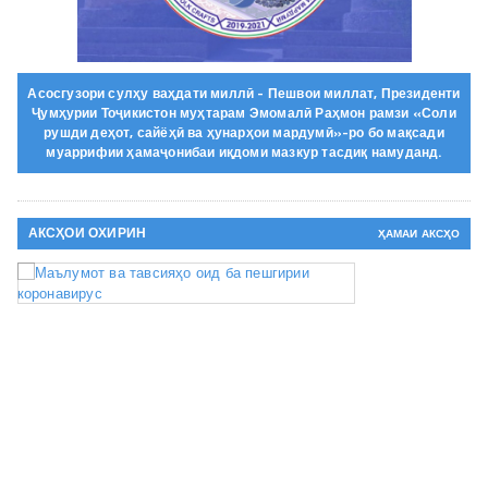
Асосгузори сулҳу ваҳдати миллӣ - Пешвои миллат, Президенти
Ҷумҳурии Тоҷикистон муҳтарам Эмомалӣ Раҳмон рамзи «Соли
рушди деҳот, сайёҳӣ ва ҳунарҳои мардумӣ»-ро бо мақсади
муаррифии ҳамаҷонибаи иқдоми мазкур тасдиқ намуданд.
АКСҲОИ ОХИРИН
ҲАМАИ АКСҲО