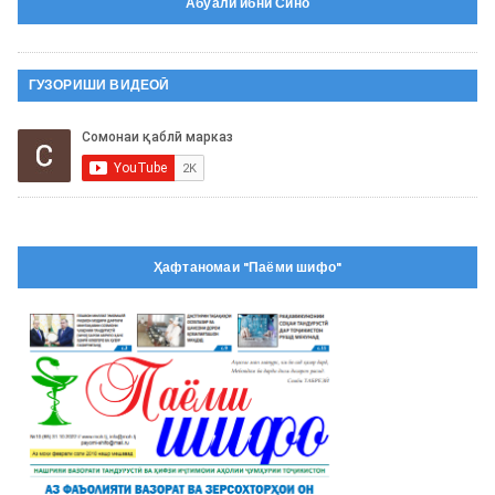
Абуали ибни Сино
ГУЗОРИШИ ВИДЕОӢ
Ҳафтаномаи "Паёми шифо"