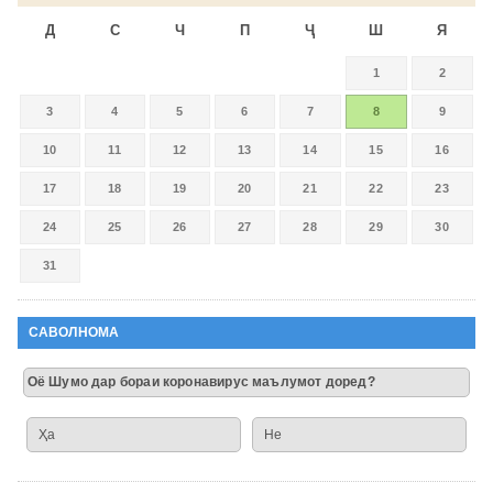
Д
С
Ч
П
Ҷ
Ш
Я
1
2
3
4
5
6
7
8
9
10
11
12
13
14
15
16
17
18
19
20
21
22
23
24
25
26
27
28
29
30
31
САВОЛНОМА
Оё Шумо дар бораи коронавирус маълумот доред?
Ҳа
Не