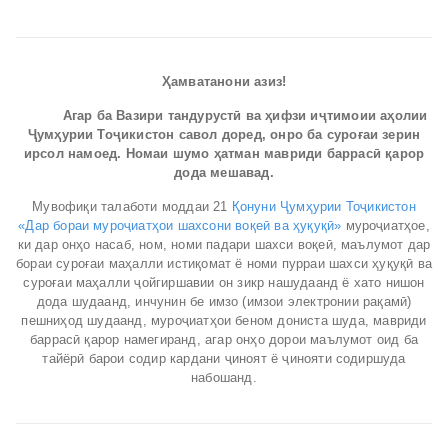
Ҳамватанони азиз!
Агар ба Вазири тандурустӣ ва ҳифзи иҷтимоии аҳолии
Ҷумҳурии Тоҷикистон савол доред, онро ба суроғаи зерин
ирсол намоед. Номаи шумо ҳатман мавриди баррасӣ қарор
дода мешавад.
Мувофиқи талаботи моддаи 21
Қонуни Ҷумҳурии Тоҷикистон
«Дар бораи муроҷиатҳои шахсони воқеӣ ва ҳуқуқӣ»
муроҷиатҳое,
ки дар онҳо насаб, ном, номи падари шахси воқеӣ, маълумот дар
бораи суроғаи маҳалли истиқомат ё номи пурраи шахси ҳуқуқӣ ва
суроғаи маҳалли ҷойгиршавии он зикр нашудаанд ё хато нишон
дода шудаанд, инчунин бе имзо (имзои электронии рақамӣ)
пешниҳод шудаанд, муроҷиатҳои беном дониста шуда, мавриди
баррасӣ қарор намегиранд, агар онҳо дорои маълумот оид ба
тайёрӣ барои содир кардани ҷиноят ё ҷинояти содиршуда
набошанд.