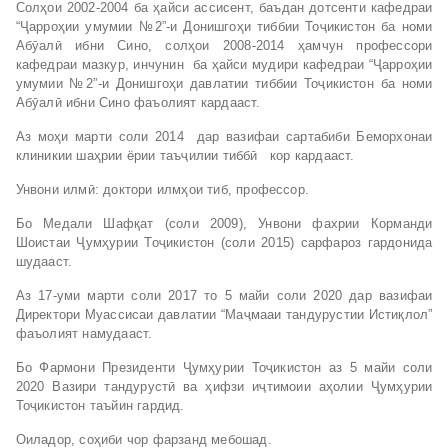
Солҳои 2002-2004 ба ҳайси ассисент, баъдан дотсенти кафедраи
“Ҷарроҳии умумии №2”-и Донишгоҳи тиббии Тоҷикистон ба номи
Абӯалӣ ибни Сино, солҳои 2008-2014 ҳамчун профессори
кафедраи мазкур, инчунин ба ҳайси мудири кафедраи “Ҷарроҳии
умумии №2”-и Донишгоҳи давлатии тиббии Тоҷикистон ба номи
Абӯалӣ ибни Сино фаъолият кардааст.
Аз моҳи марти соли 2014 дар вазифаи сартабиби Беморхонаи
клиникии шаҳрии ёрии таъҷилии тиббӣ кор кардааст.
Унвони илмӣ: доктори илмҳои тиб, профессор.
Бо Медали Шафқат (соли 2009), Унвони фахрии Корманди
Шоистаи Ҷумҳурии Тоҷикистон (соли 2015) сарфароз гардонида
шудааст.
Аз 17-уми марти соли 2017 то 5 майи соли 2020 дар вазифаи
Директори Муассисаи давлатии “Маҷмааи тандурустии Истиқлол”
фаъолият намудааст.
Бо Фармони Президенти Ҷумҳурии Тоҷикистон аз 5 майи соли
2020 Вазири тандурустӣ ва ҳифзи иҷтимоии аҳолии Ҷумҳурии
Тоҷикистон таъйин гардид.
Оиладор, соҳиби чор фарзанд мебошад.