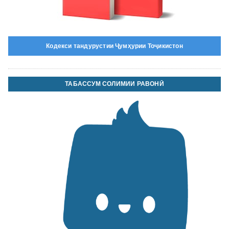
Кодекси тандурустии Ҷумҳурии Тоҷикистон
ТАБАССУМ СОЛИМИИ РАВОНӢ