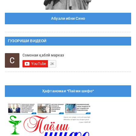
Абуали ибни Сино
ГУЗОРИШИ ВИДЕОӢ
Ҳафтаномаи "Паёми шифо"