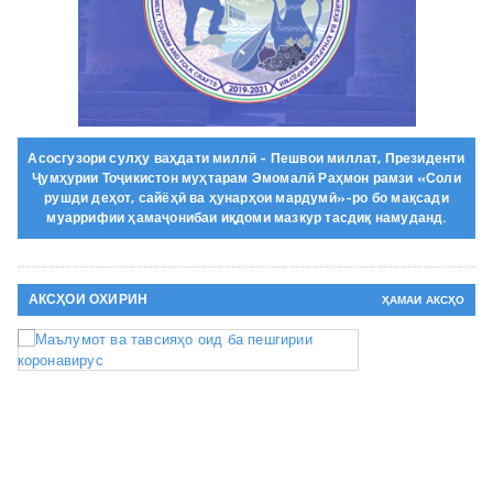
Асосгузори сулҳу ваҳдати миллӣ - Пешвои миллат, Президенти
Ҷумҳурии Тоҷикистон муҳтарам Эмомалӣ Раҳмон рамзи «Соли
рушди деҳот, сайёҳӣ ва ҳунарҳои мардумӣ»-ро бо мақсади
муаррифии ҳамаҷонибаи иқдоми мазкур тасдиқ намуданд.
АКСҲОИ ОХИРИН
ҲАМАИ АКСҲО