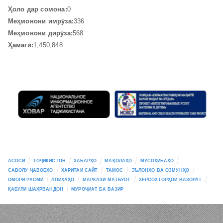
Ҳоло дар сомона:
0
Меҳмонони имрӯза:
336
Меҳмонони дирӯза:
568
Ҳамагӣ:
1,450,848
АСОСӢ
ТОҶИКИСТОН
ХАБАРҲО
МАҚОЛАҲО
МУСОҲИБАҲО
САВОЛУ ҶАВОБҲО
ХАРИТАИ САЙТ
ТАМОС
ЭЪЛОНҲО ВА ОЗМУНҲО
ОМОРИ РАСМӢ
ЛОИҲАҲО
МАРКАЗИ МАТБУОТ
ЗЕРСОХТОРҲОИ ВАЗОРАТ
ҚАБУЛИ ШАҲРВАНДОН
МУРОҶИАТ БА ВАЗИР