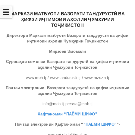
☰
МАРКАЗИ МАТБУОТИ ВАЗОРАТИ ТАНДУРУСТӢ ВА
ҲИФЗИ ИҶТИМОИИ АҲОЛИИ ҶУМҲУРИИ
ТОҶИКИСТОН
Директори Маркази матбуоти Вазорати тандурустӣ ва ҳифзи
иҷтимоии аҳолии Ҷумҳурии Тоҷикистон
Мирзоев Эмомалӣ
Суроғаҳои сомонаи Вазорати тандурустӣ ва ҳифзи иҷтимоии
аҳолии Ҷумҳурии Тоҷикистон
www.moh.tj / www.tandurusti.tj / www.mzszn.tj
Почтаи электронии Вазорати тандурустӣ ва ҳифзи иҷтимоии
аҳолии Ҷумҳурии Тоҷикистон
info@moh.tj pressa@moh.tj
Ҳафтаномаи “ПАЁМИ ШИФО”
Почтаи электронии Ҳафтаномаи “
“ПАЁМИ ШИФО”
“-
payomi-shifo@mail.ru