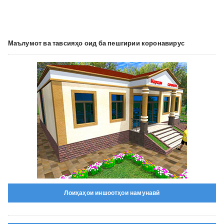
Маълумот ва тавсияҳо оид ба пешгирии коронавирус
Лоиҳаҳои иншоотҳои намунавӣ