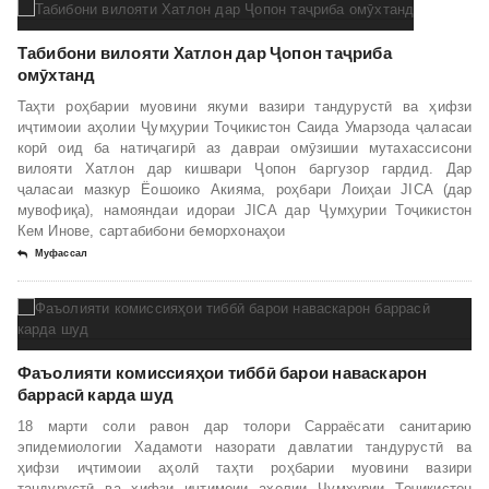
Табибони вилояти Хатлон дар Ҷопон таҷриба
омӯхтанд
Таҳти роҳбарии муовини якуми вазири тандурустӣ ва ҳифзи
иҷтимоии аҳолии Ҷумҳурии Тоҷикистон Саида Умарзода ҷаласаи
корӣ оид ба натиҷагирӣ аз давраи омӯзишии мутахассисони
вилояти Хатлон дар кишвари Ҷопон баргузор гардид. Дар
ҷаласаи мазкур Ёошоико Акияма, роҳбари Лоиҳаи JICA (дар
мувофиқа), намояндаи идораи JICA дар Ҷумҳурии Тоҷикистон
Кем Инове, сартабибони беморхонаҳои
Муфассал
Фаъолияти комиссияҳои тиббӣ барои наваскарон
баррасӣ карда шуд
18 марти соли равон дар толори Сарраёсати санитарию
эпидемиологии Хадамоти назорати давлатии тандурустӣ ва
ҳифзи иҷтимоии аҳолӣ таҳти роҳбарии муовини вазири
тандурустӣ ва ҳифзи иҷтимоии аҳолии Ҷумҳурии Тоҷикистон