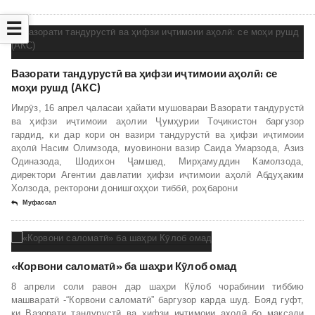
☰
Вазорати тандурустӣ ва ҳифзи иҷтимоии аҳолӣ: се
моҳи рушд (АКС)
Имрӯз, 16 апрел ҷаласаи ҳайати мушовараи Вазорати тандурустӣ
ва ҳифзи иҷтимоии аҳолии Ҷумҳурии Тоҷикистон баргузор
гардид, ки дар кори он вазири тандурустӣ ва ҳифзи иҷтимоии
аҳолӣ Насим Олимзода, муовинони вазир Саида Умарзода, Азиз
Одиназода, Шодихон Ҷамшед, Мирҳамуддин Камолзода,
директори Агентии давлатии ҳифзи иҷтимоии аҳолӣ Абдуҳаким
Холзода, ректорони донишгоҳҳои тиббӣ, роҳбарони
Муфассал
«Корвони саломатӣ» ба шаҳри Кӯлоб омад
8 апрели соли равон дар шаҳри Кӯлоб чорабинии тиббию
машваратӣ -“Корвони саломатӣ” баргузор карда шуд. Бояд гуфт,
ки Вазорати тандурустӣ ва ҳифзи иҷтимоии аҳолӣ бо мақсади