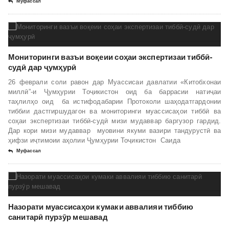
Муфассал
Мониторинги вазъи воқеии соҳаи экспертизаи тиббӣ-
судӣ дар ҷумҳурӣ
26 феврали соли равон дар Муассисаи давлатии «Китобхонаи
миллӣ”-и Ҷумҳурии Тоҷикистон оид ба баррасии натиҷаи
таҳлилҳо оид ба истифодабарии Протоколи шаҳодатгардонии
тиббии дастгиршудагон ва мониторинги муассисаҳои тиббӣ ва
соҳаи экспертизаи тиббӣ-судӣ мизи мудаввар баргузор гардид.
Дар кори мизи мудаввар муовини якуми вазири тандурустӣ ва
ҳифзи иҷтимоии аҳолии Ҷумҳурии Тоҷикистон Саида
Муфассал
Назорати муассисаҳои кумаки аввалияи тиббию
санитарӣ пурзӯр мешавад