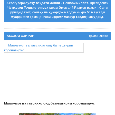
Асосгузори сулҳу ваҳдати миллӣ - Пешвои миллат, Президенти
Ҷумҳурии Тоҷикистон муҳтарам Эмомалӣ Раҳмон рамзи «Соли
рушди деҳот, сайёҳӣ ва ҳунарҳои мардумӣ»-ро бо мақсади
муаррифии ҳамаҷонибаи иқдоми мазкур тасдиқ намуданд.
АКСҲОИ ОХИРИН
ҲАМАИ АКСҲО
Маълумот ва тавсияҳо оид ба пешгирии коронавирус