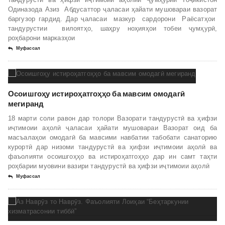
Одиназода Азиз Абдусаттор ҷаласаи ҳайати мушовараи вазорат
баргузор гардид. Дар ҷаласаи мазкур сардорони Раёсатҳои
тандурустии вилоятҳо, шаҳру ноҳияҳои тобеи ҷумҳурӣ,
роҳбарони марказҳои
Муфассал
Осоишгоҳу истироҳатгоҳҳо ба мавсим омодагӣ
мегиранд
18 марти соли равон дар толори Вазорати тандурустӣ ва ҳифзи
иҷтимоии аҳолӣ ҷаласаи ҳайати мушовараи Вазорат оид ба
масъалаҳои омодагӣ ба мавсими навбатии табобати санаторию
курортӣ дар низоми тандурустӣ ва ҳифзи иҷтимоии аҳолӣ ва
фаъолияти осоишгоҳҳо ва истироҳатгоҳҳо дар ин самт таҳти
роҳбарии муовини вазири тандурустӣ ва ҳифзи иҷтимоии аҳолӣ
Муфассал