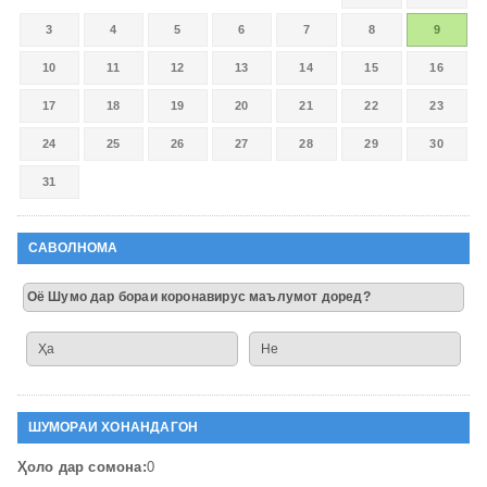
3
4
5
6
7
8
9
10
11
12
13
14
15
16
17
18
19
20
21
22
23
24
25
26
27
28
29
30
31
САВОЛНОМА
Оё Шумо дар бораи коронавирус маълумот доред?
Ҳа
Не
ШУМОРАИ ХОНАНДАГОН
Ҳоло дар сомона:
0