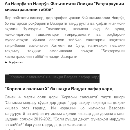
Аз Наврӯз то Наврӯз. Фаъолияти Лоиҳаи “Беҳтаркунии
хизматрасонии тиббӣ”
Дар пойтахти кишвар, дар арафаи ҷашни байналмилалии Наврӯз,
бо иштироки роҳбарияти Вазорати тандурустӣ ва ҳифзи иҷтимоии
аҳолии Чумҳурии Тоҷикистон, шарикон оид ба рушд,
намояндагони ташкилотҳои ғайридавлатӣ ва роҳбарони
муассисаҳои кӯмаки аввлияи тиббию санитарии ноҳияҳои
таҷрибавии вилоятҳои Хатлон ва Суғд натиҷаҳои пешакии
таҳлилу таҳқиқи амалишавии лоиҳаи “Беҳтаркунии
хизматрасонии тиббӣ”-и назди Вазорати
Муфассал
“Корвони саломатӣ” ба шаҳри Ваҳдат сафар кард
Санаи 4 марти соли ҷорӣ “Корвони саломатӣ” таҳти шиори
“Солимии модару кӯдак дар деҳот” дар шаҳру ноҳияҳо ва деҳоти
кишвар оғоз гардид. Ин чорабинӣ бо ибтикори Вазорати
тандурустӣ ва ҳифзи иҷтимоии аҳолии кишвар дар доираи эълон
шудани солҳои 2019-2021 “Соли рушди деҳот, ҳунарҳои мардумӣ
ва сайёҳӣ” баргузор гардида, дар марказҳои