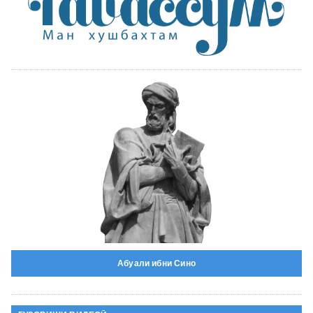
Абуали ибни Сино