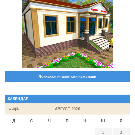
Лоиҳаҳои иншоотҳои намунавӣ
КАЛЕНДАР
« அக்
АВГУСТ 2026
Д
С
Ч
П
Ҷ
Ш
Я
1
2