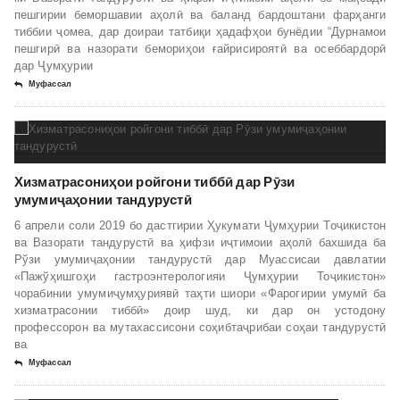
пешгирии беморшавии аҳолӣ ва баланд бардоштани фарҳанги
тиббии ҷомеа, дар доираи татбиқи ҳадафҳои бунёдии “Дурнамои
пешгирӣ ва назорати бемориҳои ғайрисироятӣ ва осеббардорӣ
дар Ҷумҳурии
Муфассал
Хизматрасониҳои ройгони тиббӣ дар Рӯзи
умумиҷаҳонии тандурустӣ
6 апрели соли 2019 бо дастгирии Ҳукумати Ҷумҳурии Тоҷикистон
ва Вазорати тандурустӣ ва ҳифзи иҷтимоии аҳолӣ бахшида ба
Рўзи умумиҷаҳонии тандурустӣ дар Муассисаи давлатии
«Пажўҳишгоҳи гастроэнтерологияи Ҷумҳурии Тоҷикистон»
чорабинии умумиҷумҳуриявӣ таҳти шиори «Фарогирии умумӣ ба
хизматрасонии тиббӣ» доир шуд, ки дар он устодону
профессорон ва мутахассисони соҳибтаҷрибаи соҳаи тандурустӣ
ва
Муфассал