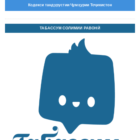
Кодекси тандурустии Ҷумҳурии Тоҷикистон
ТАБАССУМ СОЛИМИИ РАВОНӢ