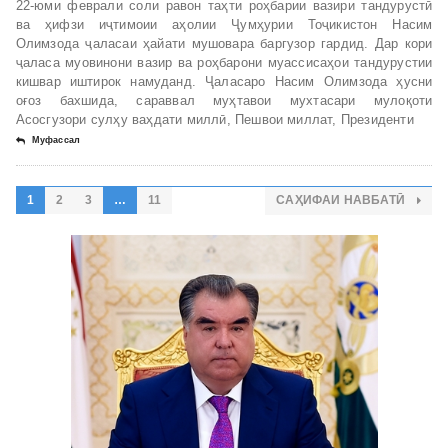
22-юми феврали соли равон таҳти роҳбарии вазири тандурустӣ
ва ҳифзи иҷтимоии аҳолии Ҷумҳурии Тоҷикистон Насим
Олимзода ҷаласаи ҳайати мушовара баргузор гардид. Дар кори
ҷаласа муовинони вазир ва роҳбарони муассисаҳои тандурустии
кишвар иштирок намуданд. Ҷаласаро Насим Олимзода ҳусни
оғоз бахшида, сараввал муҳтавои мухтасари мулоқоти
Асосгузори сулҳу ваҳдати миллӣ, Пешвои миллат, Президенти
Муфассал
1
2
3
…
11
САҲИФАИ НАВБАТӢ