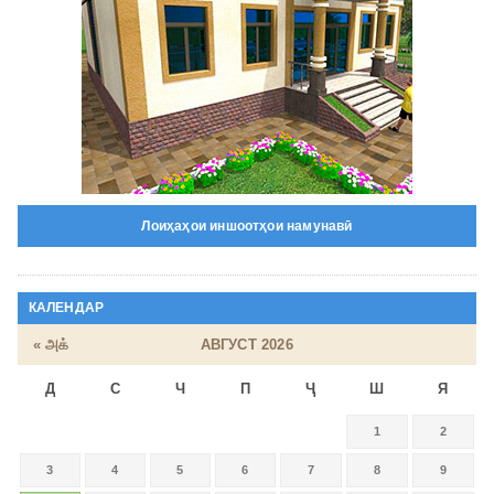
Лоиҳаҳои иншоотҳои намунавӣ
КАЛЕНДАР
« அக்
АВГУСТ 2026
Д
С
Ч
П
Ҷ
Ш
Я
1
2
3
4
5
6
7
8
9