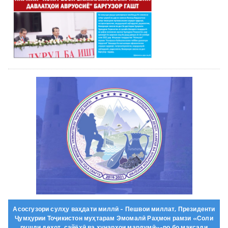
Асосгузори сулҳу ваҳдати миллӣ - Пешвои миллат, Президенти
Ҷумҳурии Тоҷикистон муҳтарам Эмомалӣ Раҳмон рамзи «Соли
рушди деҳот, сайёҳӣ ва ҳунарҳои мардумӣ»-ро бо мақсади