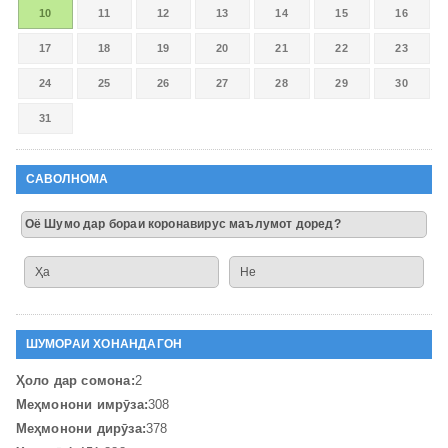
10
11
12
13
14
15
16
17
18
19
20
21
22
23
24
25
26
27
28
29
30
31
САВОЛНОМА
Оё Шумо дар бораи коронавирус маълумот доред?
Ҳа
Не
ШУМОРАИ ХОНАНДАГОН
Ҳоло дар сомона:
2
Меҳмонони имрӯза:
308
Меҳмонони дирӯза:
378