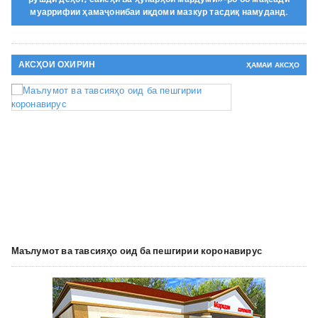
муаррифии ҳамаҷонибаи иқдоми мазкур тасдиқ намуданд.
АКСҲОИ ОХИРИН
ҲАМАИ АКСҲО
Маълумот ва тавсияҳо оид ба пешгирии коронавирус