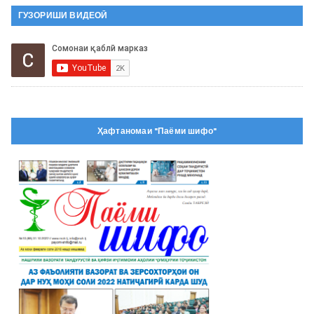
ГУЗОРИШИ ВИДЕОӢ
Ҳафтаномаи "Паёми шифо"