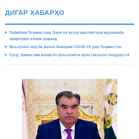
ДИГАР ХАБАРҲО
Табибони Тоҷикистону Эрон як қатор амалиётҳои мураккаби
ҷарроҳиро анҷом доданд
Маълумот оид ба вазъи бемории COVID-19 дар Тоҷикистон
Суғд: Шиносоии вазир бо фаъолияти муассисаҳои тандурустӣ