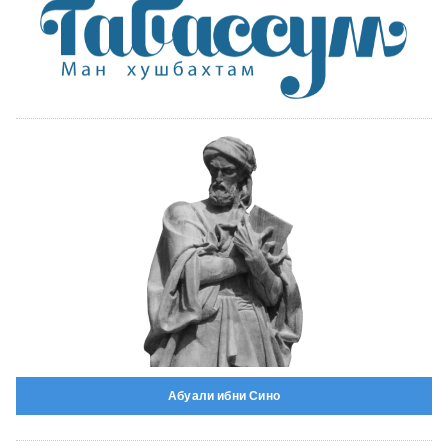
Абуали ибни Сино