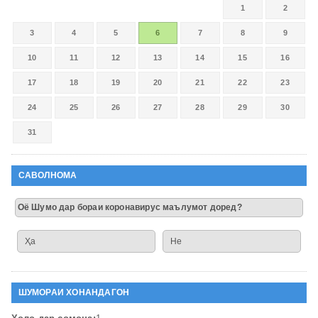
1
2
3
4
5
6
7
8
9
10
11
12
13
14
15
16
17
18
19
20
21
22
23
24
25
26
27
28
29
30
31
САВОЛНОМА
Оё Шумо дар бораи коронавирус маълумот доред?
Ҳа
Не
ШУМОРАИ ХОНАНДАГОН