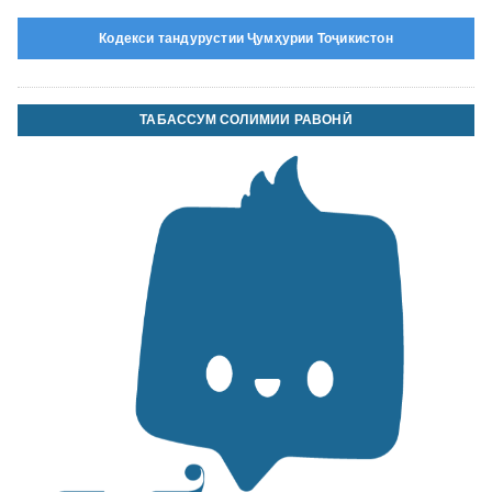
Кодекси тандурустии Ҷумҳурии Тоҷикистон
ТАБАССУМ СОЛИМИИ РАВОНӢ