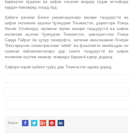
барвақтии кӯдакон ва ҳифзи сиҳатии модару кӯдак истифода
кардан бамаврид хоҳад буд.
Ҳайати расмии Бонки умумиҷаҳониро вазири тандурустӣ ва
ҳифзи иҷтимоии аҳолии Ҷумҳурии Тоҷикистон, директори Лоиҳа
Насим Олимзода, муовини якуми вазири тандурустӣ ва ҳифзи
иҷтимоии аҳолии Ҷумҳурии Тоҷикистон, ҳамоҳангсози Лоиҳа
Саида Ғайрат ба ҳузур пазируфта, натиҷаи амалишавии Лоиҳаи
“Беҳтаркунии хизматрасонии тиббӣ” ва фаъолияти минбаъдаи ин
хазинаи байналмилалиро дар самти тандурустӣ ва ҳифзи
иҷтимоии аҳолии кишвар мавриди баррасӣ қарор доданд.
Сафари кории ҳайати гурӯҳ дар Тоҷикистон идома дорад.
Share