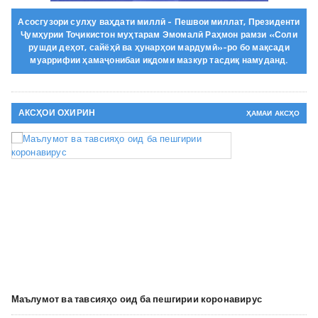
Асосгузори сулҳу ваҳдати миллӣ - Пешвои миллат, Президенти
Ҷумҳурии Тоҷикистон муҳтарам Эмомалӣ Раҳмон рамзи «Соли
рушди деҳот, сайёҳӣ ва ҳунарҳои мардумӣ»-ро бо мақсади
муаррифии ҳамаҷонибаи иқдоми мазкур тасдиқ намуданд.
АКСҲОИ ОХИРИН
ҲАМАИ АКСҲО
Маълумот ва тавсияҳо оид ба пешгирии коронавирус