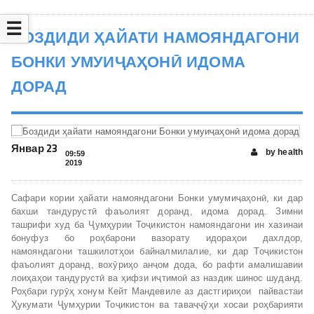
☰
БОЗДИДИ ҲАЙАТИ НАМОЯНДАГОНИ
БОНКИ УМУИҶАҲОНӢ ИДОМА
ДОРАД
Январ 23
by health
09:59
2019
Сафари кории ҳайати намояндагони Бонки умумиҷаҳонӣ, ки дар
бахши тандурустӣ фаъолият доранд, идома дорад. Зимни
ташрифи худ ба Ҷумҳурии Тоҷикистон намояндагони ин хазинаи
бонуфуз бо роҳбарони вазорату идораҳои дахлдор,
намояндагони ташкилотҳои байналмилалие, ки дар Тоҷикистон
фаъолият доранд, вохӯриҳо анҷом дода, бо рафти амалишавии
лоиҳаҳои тандурустӣ ва ҳифзи иҷтимоӣ аз наздик шинос шуданд.
Роҳбари гурӯҳ хонум Кейт Мандевиле аз дастгириҳои пайвастаи
Ҳукумати Ҷумҳурии Тоҷикистон ва таваҷҷӯҳи хосаи роҳбарияти