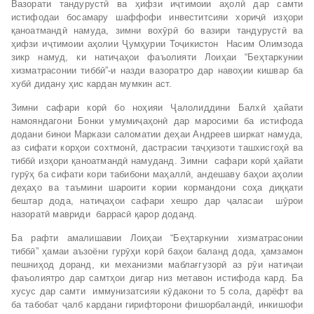
Вазорати тандурустӣ ва ҳифзи иҷтимоии аҳолӣ дар самти
истифодаи босамару шаффофи инвеститсияи хориҷӣ изҳори
қаноатмандӣ намуда, зимни вохӯрӣ бо вазири тандурустӣ ва
ҳифзи иҷтимоии аҳолии Ҷумҳурии Тоҷикистон Насим Олимзода
зикр намуд, ки натиҷаҳои фаъолияти Лоиҳаи “Беҳтаркунии
хизматрасонии тиббӣ”-и назди вазоратро дар навоҳии кишвар ба
хубӣ дидану ҳис кардан мумкин аст.
Зимни сафари корӣ бо ноҳияи Ҷалолиддини Балхӣ ҳайати
намояндагони Бонки умумиҷаҳонӣ дар маросими ба истифода
додани бинои Маркази саломатии деҳаи Андреев ширкат намуда,
аз сифати корҳои сохтмонӣ, дастрасии таҷҳизоти ташхисгоҳӣ ва
тиббӣ изҳори қаноатмандӣ намуданд. Зимни сафари корӣ ҳайати
гурӯҳ ба сифати кори табибони маҳаллӣ, андешаву баҳои аҳолии
деҳаҳо ва таъмини шароити кории кормандони соҳа диққати
бештар дода, натиҷаҳои сафари хешро дар ҷаласаи шӯрои
назоратӣ мавриди баррасӣ қарор доданд.
Ба рафти амалишавии Лоиҳаи “Беҳтаркунии хизматрасонии
тиббӣ” ҳамаи аъзоёни гурӯҳи корӣ баҳои баланд дода, ҳамзамон
пешниҳод доранд, ки механизми маблағгузорӣ аз рӯи натиҷаи
фаъолиятро дар самтҳои дигар низ метавон истифода кард. Ба
хусус дар самти иммунизатсияи кӯдакони то 5 сола, дарёфт ва
ба табобат ҷалб кардани гирифторони фишорбаландӣ, инкишофи