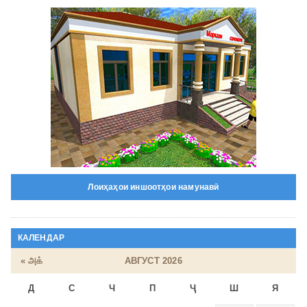
Лоиҳаҳои иншоотҳои намунавӣ
КАЛЕНДАР
« அக்
АВГУСТ 2026
Д
С
Ч
П
Ҷ
Ш
Я