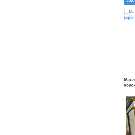
АКС
Маълу
коро