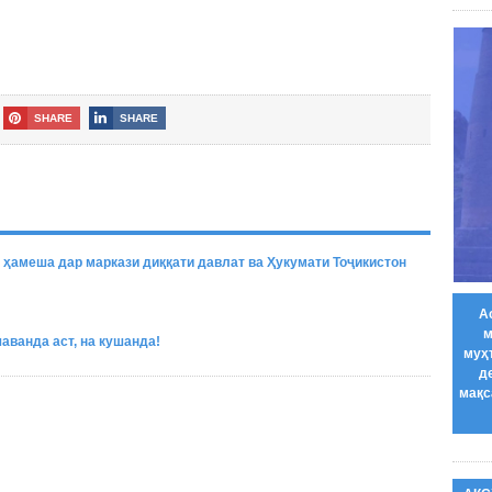
SHARE
SHARE
 ҳамеша дар маркази диққати давлат ва Ҳукумати Тоҷикистон
А
м
ванда аст, на кушанда!
муҳ
д
мақс