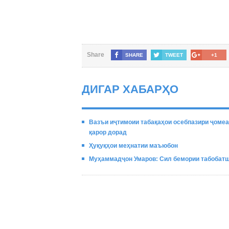
Share
SHARE
TWEET
+1
ДИГАР ХАБАРҲО
Вазъи иҷтимоии табақаҳои осебпазири ҷомеа
қарор дорад
Ҳуқуқҳои меҳнатии маъюбон
Муҳаммадҷон Умаров: Сил бемории табобатша