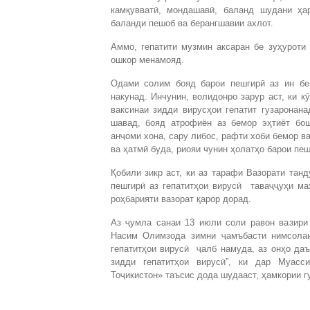
камқувватӣ, мондашавӣ, баланд шудани ҳа
баланди пешоб ва берангшавии ахлот.
Аммо, гепатити музмин аксаран бе зуҳуроти
ошкор менамояд.
Одами солим бояд барои пешгирӣ аз ин б
накунад. Инчунин, волидонро зарур аст, ки 
ваксинаи зидди вирусҳои гепатит гузаронана
шавад, бояд атрофиён аз бемор эҳтиёт бо
анҷоми хона, сару либос, рафти хоби бемор в
ва ҳатмӣ буда, риояи чунин ҳолатҳо барои пе
Қобили зикр аст, ки аз тарафи Вазорати тан
пешгирӣ аз гепатитҳои вирусӣ таваҷҷуҳи ма
роҳбарияти вазорат қарор дорад.
Аз ҷумла санаи 13 июли соли равон вазири
Насим Олимзода зимни ҷамъбасти нимсолаи
гепатитҳои вирусӣ ҷалб намуда, аз онҳо даъ
зидди гепатитҳои вирусӣ”, ки дар Муасси
Тоҷикистон» таъсис дода шудааст, ҳамкории г