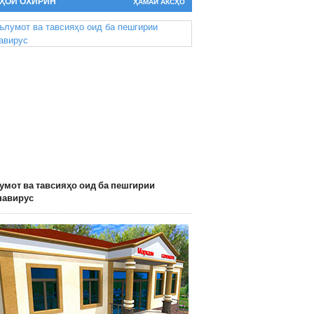
ҲОИ ОХИРИН
ҲАМАИ АКСҲО
мот ва тавсияҳо оид ба пешгирии
навирус