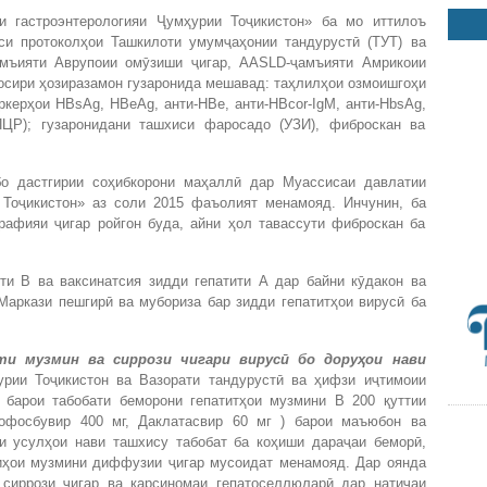
и гастроэнтерологияи Ҷумҳурии Тоҷикистон» ба мо иттилоъ
си протоколҳои Ташкилоти умумҷаҳонии тандурустӣ (ТУТ) ва
амъияти Аврупоии омӯзиши ҷигар, AASLD-ҷамъияти Амрикоии
уосири ҳозиразамон гузаронида мешавад: таҳлилҳои озмоишгоҳи
ркерҳои HВsAg, HBeAg, анти-НВе, анти-HBcor-IgM, анти-HbsAg,
ПЦР); гузаронидани ташхиси фаросадо (УЗИ), фиброскан ва
бо дастгирии соҳибкорони маҳаллӣ дар Муассисаи давлатии
 Тоҷикистон» аз соли 2015 фаъолият менамояд. Инчунин, ба
рафияи ҷигар ройгон буда, айни ҳол тавассути фиброскан ба
ти В ва ваксинатсия зидди гепатити А дар байни кӯдакон ва
Маркази пешгирӣ ва мубориза бар зидди гепатитҳои вирусӣ ба
и музмин ва сиррози чигари вирус
ӣ
бо дору
ҳ
ои нави
рии Тоҷикистон ва Вазорати тандурустӣ ва ҳифзи иҷтимоии
 барои табобати беморони гепатитҳои музмини В 200 қуттии
офосбувир 400 мг, Даклатасвир 60 мг ) барои маъюбон ва
и усулҳои нави ташхису табобат ба коҳиши дараҷаи беморӣ,
иҳои музмини диффузии ҷигар мусоидат менамояд. Дар оянда
сиррози ҷигар ва карсиномаи гепатоселлюларӣ дар натиҷаи