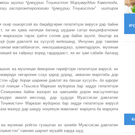
моии
а
ҳ
олии
Ҷ
ум
ҳ
урии
То
ҷ
икистон Мир
ҳ
амуддин
Камолзода,
о
ҳ
и
гастроэнтерологияи
Ҷ
ум
ҳ
урии
То
ҷ
икистон
” иштирок
и охир ошкорсозӣ ва бақайдгирии гепатитҳои вируси дар байни
ИҶ
ст, ки ин ҳама натиҷаи баланд шудани сатҳи маърифатнокии
и марказҳои тарзи ҳаёти солим дар байни аҳолӣ, бештар ва
ҳӣ (ҳам давлатӣ ва хусусӣ) мебошанд. Инчунин дар тамоми
уоинаи мактаббачагон, никоҳшавандаҳо, ҳомиладорон, муоинаи
зишкӣ ва ғайраҳо ворид гардидааст, ки ин ҳам сабаби баланд
ашхис ва муолиҷаи беморони гирифтори гепатитҳои вирусӣ, ки
мавриди нигаронии соҳа қарор дорад, аввалин маротиба дар
тон «Дар бораи шарикии давлат ва бахши хусусӣ», бо қарори
сӣ лоиҳаи «Таъсиси Маркази мубориза бар зидди гепатитҳои
 Созишнома байни вазорат ва ҷамъияӣи дорои масъулияташ
азкурро амалӣ месозад, дар ҳудуди Муассисаи давлатии
Тоҷикистон» Маркази мубориза бар зидди гепатитҳои вирусӣ
ази мазкур дар шаҳру ноҳияҳои мамлакат марҳила ба марҳила
К
 ва муоинаи ройгон гузаштан аз ҷониби Муассисаи давлатии
оҷикистон” тамоми шароит муҳайё карда шуд.