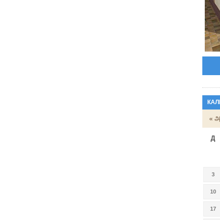
КАЛ
« அ
Д
3
10
17