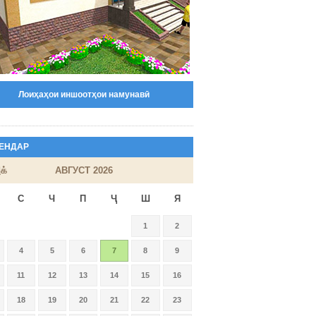
Лоиҳаҳои иншоотҳои намунавӣ
ЕНДАР
க்
АВГУСТ 2026
С
Ч
П
Ҷ
Ш
Я
1
2
4
5
6
7
8
9
11
12
13
14
15
16
18
19
20
21
22
23