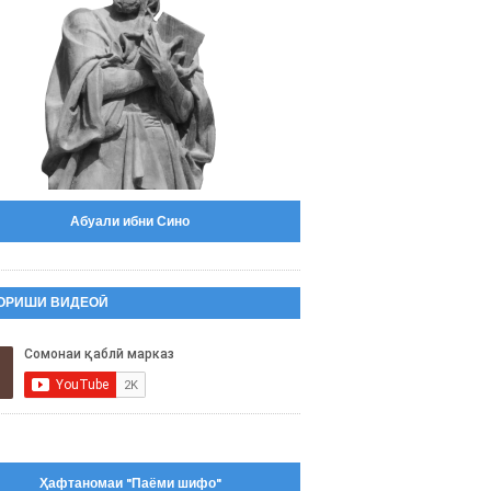
Абуали ибни Сино
ОРИШИ ВИДЕОӢ
Ҳафтаномаи "Паёми шифо"