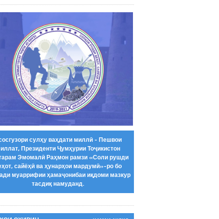
сосгузори сулҳу ваҳдати миллӣ - Пешвои
иллат, Президенти Ҷумҳурии Тоҷикистон
тарам Эмомалӣ Раҳмон рамзи «Соли рушди
еҳот, сайёҳӣ ва ҳунарҳои мардумӣ»-ро бо
ади муаррифии ҳамаҷонибаи иқдоми мазкур
тасдиқ намуданд.