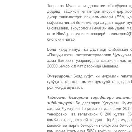
Тавре аз Муассисаи давлатии «Пажӯҳишгоҳ
доданд, ташхиси гепатитҳои вирусӣ дар асо
дигар ташкилотҳои байналмиллалӣ (ESAL-ҷ
омӯзиши ҷигар) бо истифода аз дастгоҳҳои м
биокимиёвӣ, вирусологӣ (муайян намудани ма
анти-HbeAg, вокуниши занҷирӣ полимеразӣ(
биопсияи ҷигар.
Бояд қайд намуд, ки дастгоҳи фиброскан 
«Пажӯҳишгоҳи гастроэнтерологияи Ҷумҳурии
ҳама беморон гузаронидани ташхиси эластог
20000 бемор хизмат расонида мешавад.
Эмгузарон
ӣ
:
Бояд гуфт, ки муқобили гепати
гурӯҳи хатар дар тамоми ҷумҳурӣ танҳо дар 
роҳ монда шудааст.
Табобати беморони гирифтори гепатит
зиддивирус
ӣ
:
Бо дастгирии Ҳукумати Ҷумҳу
аҳолии Ҷумҳурии Тоҷикистон дар соли 2018
тенофовир ва гепатитҳои С 200 қуттии (С
камбизоатон дастрасӣ гардид. Ҷорӣ намудан
маъюбӣ ва марги беморони гирифтори бемор
камшавии (тахминан 50%) нуфузи беморони 