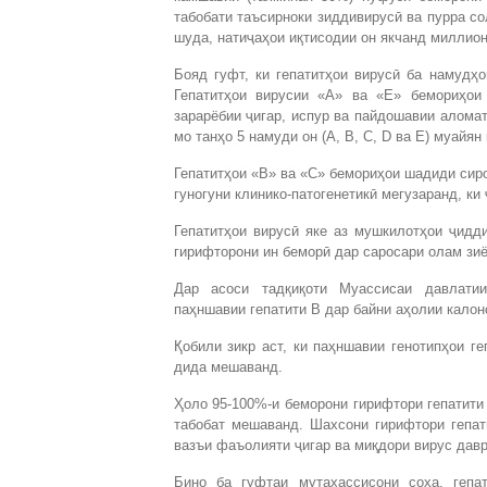
табобати таъсирноки зиддивирусӣ ва пурра с
шуда, натиҷаҳои иқтисодии он якчанд миллио
Бояд гуфт, ки гепатитҳои вирусӣ ба намудҳо
Гепатитҳои вирусии «А» ва «Е» бемориҳои
зарарёбии ҷигар, испур ва пайдошавии аломат
мо танҳо 5 намуди он (А, В, С, D ва E) муайя
Гепатитҳои «В» ва «С» бемориҳои шадиди сироя
гуногуни клинико-патогенетикӣ мегузаранд, ки
Гепатитҳои вирусӣ яке аз мушкилотҳои ҷидд
гирифторони ин беморӣ дар саросари олам зи
Дар асоси тадқиқоти Муассисаи давлатии
паҳншавии гепатити В дар байни аҳолии калонс
Қобили зикр аст, ки паҳншавии генотипҳои ге
дида мешаванд.
Ҳоло 95-100%-и беморони гирифтори гепатити
табобат мешаванд. Шахсони гирифтори гепат
вазъи фаъолияти ҷигар ва миқдори вирус давр
Бино ба гуфтаи мутахассисони соҳа, гепа