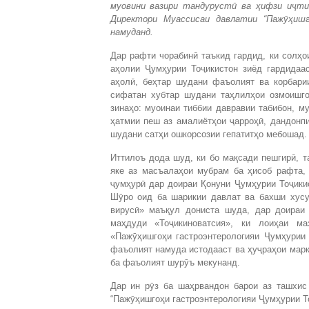
муовини вазири тандуруст
ӣ
ва
ҳ
иф
зи и
ҷ
ти
Директори Муассисаи давлатии “Паж
ӯҳ
ишг
намуданд.
Дар рафти чорабинӣ таъкид гардид, ки солҳо
аҳолии Ҷумҳурии Тоҷикистон зиёд гардидаа
аҳолӣ, беҳтар шудани фаъолият ва корбари
сифатан хубтар шудани таҳлилҳои озмоишго
зинаҳо: муоинаи тиббии давравии табибон, м
ҳатмии пеш аз амалиётҳои ҷарроҳӣ, дандонпи
шудани сатҳи ошкорсозии гепатитҳо мебошад.
Иттилоъ дода шуд, ки бо мақсади пешгирӣ, т
яке аз масъалаҳои мубрам ба ҳисоб рафта, 
ҷумҳурӣ дар доираи Қонуни Ҷумҳурии Тоҷикис
Шӯро оид ба шарикии давлат ва бахши хусу
вирусӣ» маъқул дониста шуда, дар доираи
маҳдуди «Тоҷикиноватсия», ки лоиҳаи м
«Пажӯҳишгоҳи гастроэнтерологияи Ҷумҳурии 
фаъолият намуда истодааст ва ҳуҷраҳои марк
ба фаъолият шурӯъ мекунанд.
Дар ин рӯз ба шаҳрвандон барои аз ташхис
“Пажӯҳишгоҳи гастроэнтерологияи Ҷумҳурии Т