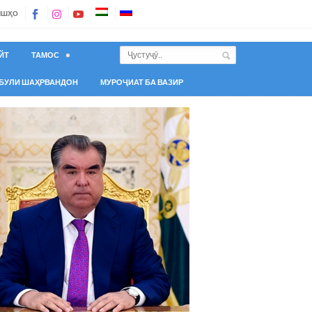
ИШҲО
ЙТ
ТАМОС
БУЛИ ШАҲРВАНДОН
МУРОҶИАТ БА ВАЗИР