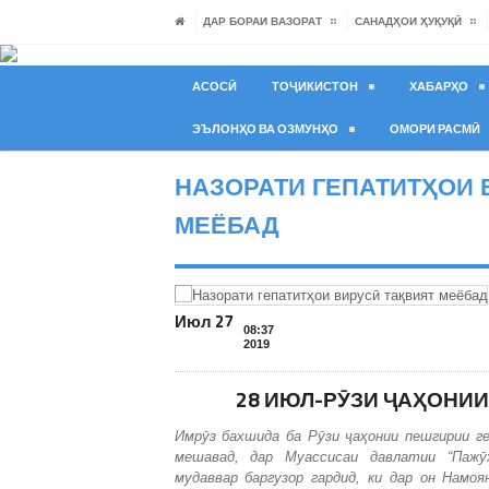
ДАР БОРАИ ВАЗОРАТ
САНАДҲОИ ҲУҚУҚӢ
АСОСӢ
ТОҶИКИСТОН
ХАБАРҲО
ЭЪЛОНҲО ВА ОЗМУНҲО
ОМОРИ РАСМӢ
НАЗОРАТИ ГЕПАТИТҲОИ 
МЕЁБАД
Июл 27
08:37
2019
28 ИЮЛ-РӮЗИ ҶАҲОНИИ 
Имр
ӯ
з
бахшида ба Р
ӯ
зи
ҷ
а
ҳ
онии
пешгирии г
мешавад, дар Муассисаи давлатии “Паж
ӯ
мудаввар баргузор гардид, ки дар он Намо