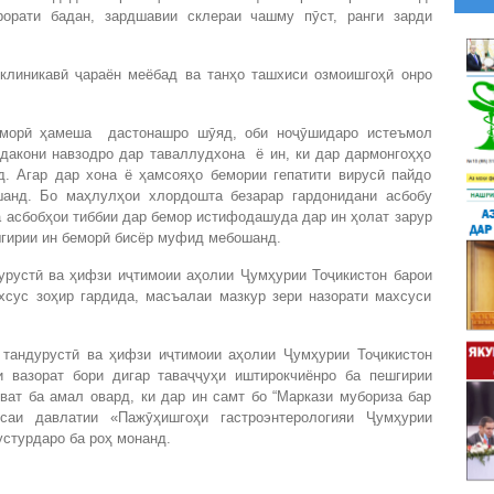
рорати бадан, зардшавии склераи чашму пӯст, ранги зарди
 клиникавӣ ҷараён меёбад ва танҳо ташхиси озмоишгоҳӣ онро
еморӣ ҳамеша дастонашро шӯяд, оби ноҷӯшидаро истеъмол
кӯдакони навзодро дар таваллудхона ё ин, ки дар дармонгоҳҳо
д. Агар дар хона ё ҳамсояҳо бемории гепатити вирусӣ пайдо
шанд. Бо маҳлулҳои хлордошта безарар гардонидани асбобу
а асбобҳои тиббии дар бемор истифодашуда дар ин ҳолат зарур
шгирии ин беморӣ бисёр муфид мебошанд.
дурустӣ ва ҳифзи иҷтимоии аҳолии Ҷумҳурии Тоҷикистон барои
хсус зоҳир гардида, масъалаи мазкур зери назорати махсуси
 тандурустӣ ва ҳифзи иҷтимоии аҳолии Ҷумҳурии Тоҷикистон
 вазорат бори дигар таваҷҷуҳи иштирокчиёнро ба пешгирии
ват ба амал овард, ки дар ин самт бо “Маркази мубориза бар
саи давлатии «Пажӯҳишгоҳи гастроэнтерологияи Ҷумҳурии
устурдаро ба роҳ монанд.