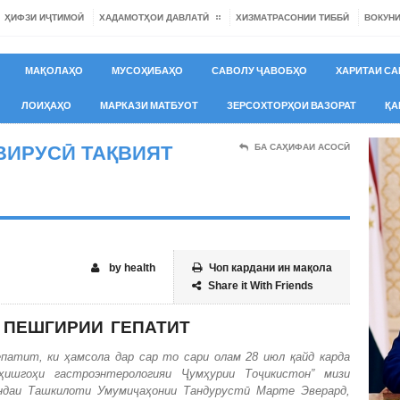
ҲИФЗИ ИҶТИМОӢ
ХАДАМОТҲОИ ДАВЛАТӢ
ХИЗМАТРАСОНИИ ТИББӢ
ВОКУН
МАҚОЛАҲО
МУСОҲИБАҲО
САВОЛУ ҶАВОБҲО
ХАРИТАИ СА
ЛОИҲАҲО
МАРКАЗИ МАТБУОТ
ЗЕРСОХТОРҲОИ ВАЗОРАТ
ҚА
ВИРУСӢ ТАҚВИЯТ
БА САҲИФАИ АСОСӢ
by health
Чоп кардани ин мақола
Share it With Friends
ПЕШГИРИИ ГЕПАТИТ
епатит, ки
ҳ
амсола
дар сар то сари олам 28 июл
қ
айд
карда
ҳ
ишго
ҳ
и
гастроэнтерологияи
Ҷ
ум
ҳ
урии
То
ҷ
икистон
” мизи
яндаи Ташкилоти Умуми
ҷ
а
ҳ
онии
Тандуруст
ӣ
Марте Эверард,