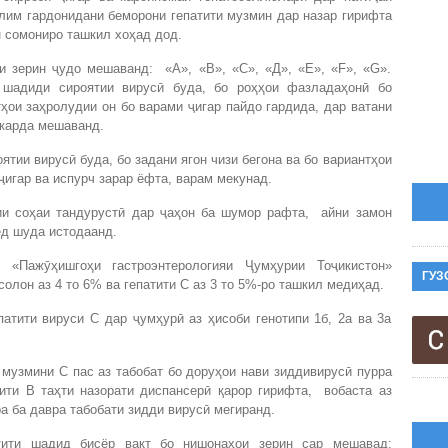
олим гардонидани беморони гепатити музмин дар назар гирифта
н сомониро ташкил хоҳад дод.
и зерин ҷудо мешаванд: «А», «В», «С», «Д», «Е», «F», «G».
 шадиди сироятии вирусӣ буда, бо роҳҳои фазладаҳонӣ бо
ҳои заҳролудии он бо варами ҷигар пайдо гардида, дар ватани
н карда мешаванд.
тии вирусӣ буда, бо задани ягон чизи бегона ва бо вариантҳои
 ҷигар ва испурч зарар ёфта, варам мекунад.
ии соҳаи тандурустӣ дар ҷаҳон ба шумор рафта, айни замон
ёд шуда истодаанд.
 «Пажӯҳишгоҳи гастроэнтерологияи Ҷумҳурии Тоҷикистон»
ГУЗ
олон аз 4 то 6% ва гепатити С аз 3 то 5%-ро ташкил медиҳад.
патити вируси С дар ҷумҳурӣ аз ҳисоби генотипи 1б, 2а ва 3а
 музмини С пас аз табобат бо доруҳои нави зиддивирусӣ пурра
ити В таҳти назорати диспансерӣ қарор гирифта, вобаста аз
а ба давра табобати зидди вирусӣ мегиранд.
тити шадид бисёр вақт бо нишонаҳои зерин сар мешавад: