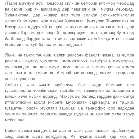
-Тавре маълум аст, бемории сил- ин бемории иҷтимоӣ мебошад
ва саҳми ҳар як шаҳрванд дар пешгирии он муҳим мебошад.
Хушбахтона, дар кишвар дар тӯли солҳои соҳибистиқлолии
давлатӣ бо кӯшишҳои якҷояи Ҳукумати Ҷумҳурии Тоҷикистон ва
Вазорати тандурустӣ ва ҳифзи иҷтимоии аҳолии мамлакат дар
доираи барномаҳои соҳавӣ ҳамкориҳои сохторҳои марбута оид
ба баланд бардоштани сатҳи саводнокии аҳолӣ ҷиҳати пешгирии
бемории сил хуб ба роҳ монда шудааст.
Яъне, на танҳо табибон, балки шахсони фаъоли ҷомеа, аз ҷумла
раисони шаҳраку ҷамоатҳо, имомхатибон, ихтиёриён, омӯзгорон,
ҳунармандон ва дар умум намояндагони тамоми қишри ҷомеа
дар самти пешгирии ин беморӣ метавонанд саҳми назарраси
хешро гузоранд.
Албатта, дар самти мубориза бар зидди бемории сил
гузаронидани чорабиниҳои тарғиботию ташвиқотӣ ва маърифатӣ
нақши хеле муҳим доранд. Махсусан, баланд гардонидани сатҳи
иттилотнокии аҳолӣ нисбати муроҷиати саривақтӣ, аз ташхис
гузаштан, риояи муҳлати табобат, ба танаффус роҳ надодан
ҳангоми табобат, табобатшаванда будани ин беморӣ хеле зарур
мебошанд.
Боиси қаноматмандист, ки дар ин самт дар кишвар чорабиниҳои
зиёд амалӣ шуда истодаанд. Аз ҷумла, қариб ҳар моҳ як