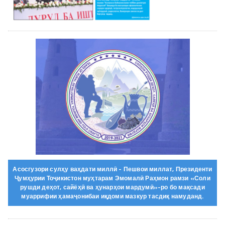
Асосгузори сулҳу ваҳдати миллӣ - Пешвои миллат, Президенти
Ҷумҳурии Тоҷикистон муҳтарам Эмомалӣ Раҳмон рамзи «Соли
рушди деҳот, сайёҳӣ ва ҳунарҳои мардумӣ»-ро бо мақсади
муаррифии ҳамаҷонибаи иқдоми мазкур тасдиқ намуданд.