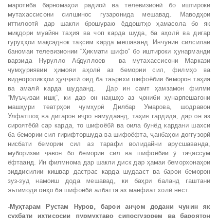
маротиба барномаҳои радиоӣ ва телевизионӣ бо иштироки
мутахассисони силшинос гузаронида мешавад. Маводҳои
иттилоотӣ дар шакли брошураю ёддоштҳо ҳамасола бо як
миқдори муайян таҳия ва чоп карда шуда, ба аҳолӣ ва дигар
гуруҳҳои мақсаднок тақсим карда мешаванд. Инчунин силсилаи
баномаи телевизионии “Ҳикмати шифо” бо иштироки ҳунарманди
варзида Нурулло Абдуллоев ва мутахассисони Маркази
ҷумҳуриявии ҳимояи аҳолӣ аз бемории сил, филмҳо ва
видеороликҳои ҳуҷҷатӣ оид ба таърихи шифоёбии беморон таҳия
ва амалӣ карда шудаанд. Дар ин самт ҳамзамон филми
“Муъҷизаи ишқ”, ки дар он нақшҳо аз ҷониби ҳунарпешагони
машҳури театрҳои ҷумҳурӣ Дилбар Умарова, шодравон
Улфатшоҳ ва дигарон иҷро намудаанд, таҳия гардида, дар он аз
сироятёбӣ сар карда, то шифоёбӣ ва оила бунёд кардани шахси
ба бемории сил гирифторшуда ва шифоёфта, ҷанбаҳои доғгузорӣ
нисбати бемории сил аз тарафи волидайни арусшаванда,
муборизаи ҷавон бо бемории сил ва шифоёбии ӯ таҷассум
ёфтаанд. Ин филмнома дар шакли диск дар ҳамаи беморхонаҳои
зиддисилии кишвар дастрас карда шудааст ва барои беморон
зуз-зуд намоиш дода мешавад, ки баҳри баланд гаштани
эътимоди онҳо ба шифоёбӣ албатта аз манфиат холӣ нест.
-Муҳтарам Рустам Нуров, барои анҷом додани чунин як
суҳбати ихтисосии пурмуҳтаво сипосгузорем ва бароятон