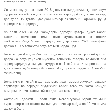
кишвар хизмат мерасонанд.
Инчунин, шурӯъ аз соли 2018 доруҳои зиддисилии қатори якум
пурра аз ҳисоби ҳукумати мамлакат харидорӣ карда мешаванд,
дар ҳоле, ки қаблан доруҳои мазкур аз ҳисоби шарикони рушд
харидорӣ мегардиданд.
Аз соли 2021 бошад, харидории доруҳои қатори дуюм барои
табобати беморони сили шакли мутобиқгашта аз ҳисоби
маблағҳои буҷетӣ оғоз гардид ва дар соли 2022 мувофиқи
дархост 10% талаботи соҳа таъмин карда шуд.
Бо мақсади боз ҳам беҳтар намудани сатҳи хизматрасонӣ дар ин
давра ба соҳа усулҳои муосири ташхисии фаврии бемории сил
ворид гардиданд, ки дар муддати аз 1 то 2 соат бемории сил ва
ҳассосияти чубчамикроби силро ба доруҳои зиддисилӣ муайян
менамоянд.
Бояд бигуям, ки айни ҳол дар мамлакат тамоми усулҳои ташхиси
саривақтӣ ва доруҳои зиддисилӣ барои табобати ҳама намуди
бемории сил ба таври ройгон дастрас мебошанд.
Ҳамзамон давоми 5 соли охир маблағгузорӣ барои таъмини
хӯроки серғизои беморони сил дар кишвар зиёда аз 10 маротиба
афзоиш ёфт.