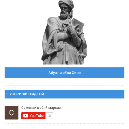
Абуали ибни Сино
ГУЗОРИШИ ВИДЕОӢ