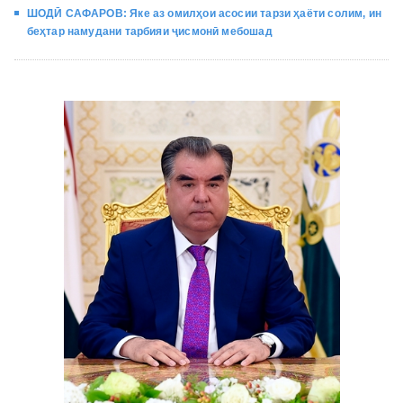
ШОДӢ САФАРОВ: Яке аз омилҳои асосии тарзи ҳаёти солим, ин
беҳтар намудани тарбияи ҷисмонӣ мебошад