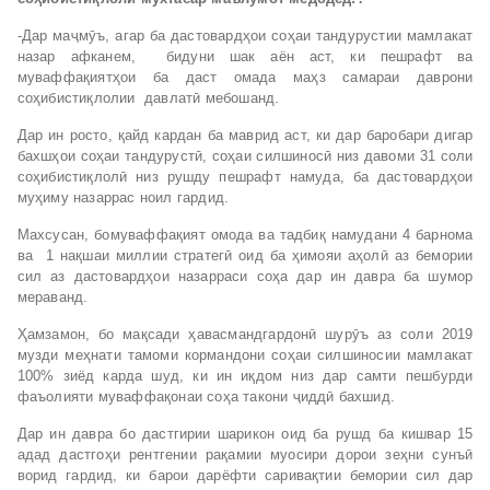
-Дар маҷмӯъ, агар ба дастовардҳои соҳаи тандурустии мамлакат
назар афканем, бидуни шак аён аст, ки пешрафт ва
муваффақиятҳои ба даст омада маҳз самараи даврони
соҳибистиқлолии давлатӣ мебошанд.
Дар ин росто, қайд кардан ба маврид аст, ки дар баробари дигар
бахшҳои соҳаи тандурустӣ, соҳаи силшиносӣ низ давоми 31 соли
соҳибистиқлолӣ низ рушду пешрафт намуда, ба дастовардҳои
муҳиму назаррас ноил гардид.
Махсусан, бомуваффақият омода ва тадбиқ намудани 4 барнома
ва 1 нақшаи миллии стратегӣ оид ба ҳимояи аҳолӣ аз бемории
сил аз дастовардҳои назарраси соҳа дар ин давра ба шумор
мераванд.
Ҳамзамон, бо мақсади ҳавасмандгардонӣ шурӯъ аз соли 2019
музди меҳнати тамоми кормандони соҳаи силшиносии мамлакат
100% зиёд карда шуд, ки ин иқдом низ дар самти пешбурди
фаъолияти муваффақонаи соҳа такони ҷиддӣ бахшид.
Дар ин давра бо дастгирии шарикон оид ба рушд ба кишвар 15
адад дастгоҳи рентгении рақамии муосири дорои зеҳни сунъӣ
ворид гардид, ки барои дарёфти саривақтии бемории сил дар