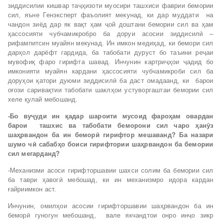
зиддисилии кишвар таҷҳизоти муосири ташхиси фаврии бемории
сил, яъне Генэксперт фаъолият мекунад, ки дар муддати на
чандон зиёд дар як вақт ҳам ҷой доштани бемории сил ва ҳам
ҳассосияти чубчамикробро ба доруи асосии зиддисилӣ –
рифампитсин муайян мекунад. Ин имкон медиҳад, ки бемори сил
дарҳол дарёфт гардида, ба табобати дуруст бо таъини реҷаи
мувофиқ фаро гирифта шавад. Инчунин картриҷҳои ҷадид бо
имконияти муайян кардани ҳассосияти чубчамикроби сил ба
доруҳои қатори дуюми зиддисилӣ ба даст омадаанд, ки барои
оғози саривақтии табобати шаклҳои устуворгаштаи бемории сил
хеле қулай мебошанд.
-Бо ву
ҷ
уди ин
қ
адар шароити мусоид фаро
ҳ
ам овардан
барои ташхис ва табобати беморони сил чаро
ҳ
ан
ӯ
з
ша
ҳ
рвандон ба ин бемор
ӣ
гирифтор мешаванд? Ба назари
шумо ч
ӣ
сабаб
ҳ
о боиси гирифтории ша
ҳ
рвандон ба бемории
сил мегарданд?
-Механизми асоси гирифторшавии шахси солим ба бемории сил
ба таври ҳавогӣ мебошад, ки ин механизмро идора кардан
ғайриимкон аст.
Инчунин, омилҳои асосии гирифторшавии шаҳрвандон ба ин
беморӣ гуногун мебошанд, вале якчандтои онро инҷо зикр