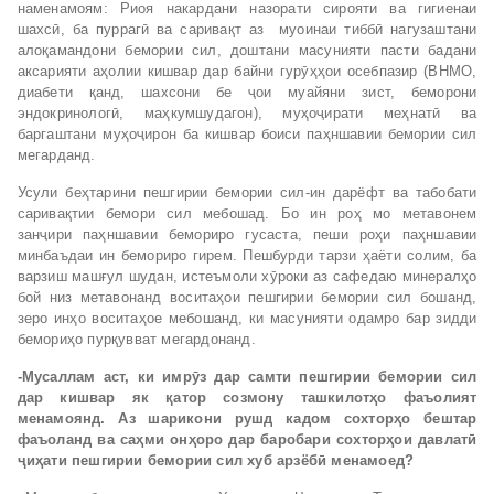
наменамоям: Риоя накардани назорати сирояти ва гигиенаи
шахсӣ, ба пуррагӣ ва саривақт аз муоинаи тиббӣ нагузаштани
алоқамандони бемории сил, доштани масунияти пасти бадани
аксарияти аҳолии кишвар дар байни гурӯҳҳои осебпазир (ВНМО,
диабети қанд, шахсони бе ҷои муайяни зист, беморони
эндокринологӣ, маҳкумшудагон), муҳоҷирати меҳнатӣ ва
баргаштани муҳоҷирон ба кишвар боиси паҳншавии бемории сил
мегарданд.
Усули беҳтарини пешгирии бемории сил-ин дарёфт ва табобати
саривақтии бемори сил мебошад. Бо ин роҳ мо метавонем
занҷири паҳншавии бемориро гусаста, пеши роҳи паҳншавии
минбаъдаи ин бемориро гирем. Пешбурди тарзи ҳаёти солим, ба
варзиш машғул шудан, истеъмоли хӯроки аз сафедаю минералҳо
бой низ метавонанд воситаҳои пешгирии бемории сил бошанд,
зеро инҳо воситаҳое мебошанд, ки масунияти одамро бар зидди
бемориҳо пурқувват мегардонанд.
-Мусаллам аст, ки имр
ӯ
з дар самти пешгирии бемории сил
дар кишвар як
қ
атор созмону ташкилот
ҳ
о фаъолият
менамоянд. Аз шарикони рушд кадом сохтор
ҳ
о бештар
фаъоланд ва са
ҳ
ми он
ҳ
оро дар баробари сохтор
ҳ
ои давлат
ӣ
ҷ
и
ҳ
ати пешгирии бемории сил хуб арзёб
ӣ
менамоед?