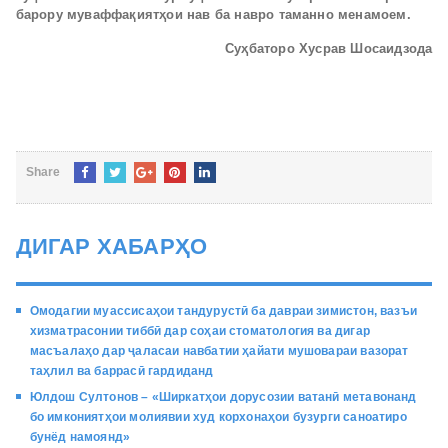
барору муваффақиятҳои нав ба навро таманно менамоем.
Суҳбаторо Хусрав Шосаидзода
Share
ДИГАР ХАБАРҲО
Омодагии муассисаҳои тандурустӣ ба давраи зимистон, вазъи
хизматрасонии тиббӣ дар соҳаи стоматология ва дигар
масъалаҳо дар ҷаласаи навбатии ҳайати мушовараи вазорат
таҳлил ва баррасӣ гардиданд
Юлдош Султонов – «Ширкатҳои дорусозии ватанӣ метавонанд
бо имкониятҳои молиявии худ корхонаҳои бузурги саноатиро
бунёд намоянд»