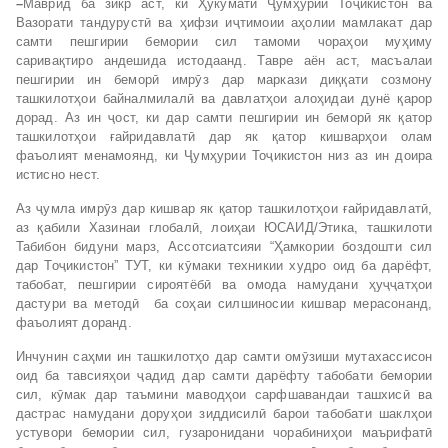
–
Маврид ба зикр аст, ки Ҳукумати Ҷумҳурии Тоҷикистон ва
Вазорати тандурустӣ ва ҳифзи иҷтимоии аҳолии мамлакат дар
самти пешгирии бемории сил тамоми чораҳои муҳиму
саривақтиро андешида истодаанд. Тавре аён аст, масъалаи
пешгирии ин беморӣ имрӯз дар маркази диққати созмону
ташкилотҳои байналмилалӣ ва давлатҳои алоҳидаи дунё қарор
дорад. Аз ин ҷост, ки дар самти пешгирии ин беморӣ як қатор
ташкилотҳои ғайридавлатӣ дар як қатор кишварҳои олам
фаъолият менамоянд, ки Ҷумҳурии Тоҷикистон низ аз ин доира
истисно нест.
Аз ҷумла имрӯз дар кишвар як қатор ташкилотҳои ғайридавлатӣ,
аз қабили Хазинаи глобалӣ, лоиҳаи ЮСАИД/Этика, ташкилоти
Табибон бидуни марз, Ассотсиатсияи “Ҳамкории боздошти сил
дар Тоҷикистон” ТУТ, ки кӯмаки техникии худро оид ба дарёфт,
табобат, пешгирии сироятёбӣ ва омода намудани ҳуҷҷатҳои
дастури ва методӣ ба соҳаи силшиносии кишвар мерасонанд,
фаъолият доранд.
Инчунин саҳми ин ташкилотҳо дар самти омӯзиши мутахассисон
оид ба тавсияҳои ҷадид дар самти дарёфту табобати бемории
сил, кӯмак дар таъмини маводҳои сарфшавандаи ташхисӣ ва
дастрас намудани доруҳои зиддисилӣ барои табобати шаклҳои
устувори бемории сил, гузаронидани чорабиниҳои маърифатӣ