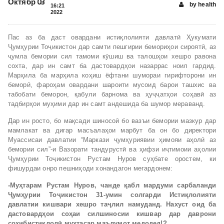
Октябр 03
by health
16:21
2022
Пас аз ба даст овардани истиқлолияти давлатӣ Ҳукумати
Ҷумҳурии Тоҷикистон дар самти пешгирии бемориҳои сироятӣ, аз
ҷумла бемории сил тамоми кӯшиш ва талошҳои хешро равона
сохта, дар ин самт ба дастовардҳои назаррас ноил гардид.
Марҳила ба марҳила коҳиш ёфтани шумораи гирифторони ин
беморӣ, фароҳам овардани шароити мусоид барои ташхис ва
табобати беморон, қабули барнома ва ҳуҷҷатҳои соҳавӣ аз
тадбирҳои муҳими дар ин самт андешида ба шумор мераванд.
Дар ин росто, бо мақсади шиносоӣ бо вазъи бемории мазкур дар
мамлакат ва дигар масъалаҳои марбут ба он бо директори
Муассисаи давлатии “Маркази ҷумҳуриявии ҳимояи аҳолӣ аз
бемории сил”-и Вазорати тандурустӣ ва ҳифзи иҷтимоии аҳолии
Ҷумҳурии Тоҷикистон Рустам Нуров суҳбате оростем, ки
фишурдаи онро пешниҳоди хонандагон мегардонем:
-Му
ҳтарам Рустам Нуров, чанде қабл мардуми сарбаланди
Ҷумҳурии Тоҷикистон 31-умин солгарди Истиқлолияти
давлатии кишвари хешро таҷлил намуданд. Нахуст оид ба
дастовардҳои соҳаи силшиносии кишвар дар даврони
соҳибистиқлолӣ мухтасар маълумот медодед!?