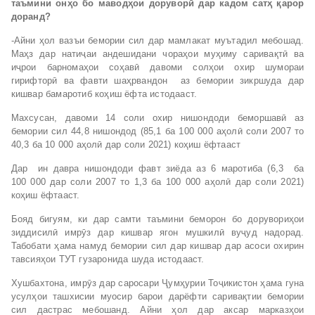
таъмини он
ҳ
о бо мавод
ҳ
ои дорувор
ӣ
дар кадом сат
ҳ
қ
арор
доранд?
-Айни ҳол вазъи бемории сил дар мамлакат муътадил мебошад.
Маҳз дар натиҷаи андешидани чораҳои муҳиму саривақтӣ ва
иҷрои барномаҳои соҳавӣ давоми солҳои охир шумораи
гирифторӣ ва фавти шаҳрвандон аз бемории зикршуда дар
кишвар бамаротиб коҳиш ёфта истодааст.
Махсусан, давоми 14 соли охир нишондоди беморшавӣ аз
бемории сил 44,8 нишондод (85,1 ба 100 000 аҳолӣ соли 2007 то
40,3 ба 10 000 аҳолӣ дар соли 2021) коҳиш ёфтааст
Дар ин давра нишондоди фавт зиёда аз 6 маротиба (6,3 ба
100 000 дар соли 2007 то 1,3 ба 100 000 аҳолӣ дар соли 2021)
коҳиш ёфтааст.
Бояд бигуям, ки дар самти таъмини беморон бо дорувориҳои
зиддисилӣ имрӯз дар кишвар ягон мушкилӣ вуҷуд надорад.
Табобати ҳама намуд бемории сил дар кишвар дар асоси охирин
тавсияҳои ТУТ гузаронида шуда истодааст.
Хушбахтона, имрӯз дар саросари Ҷумҳурии Тоҷикистон ҳама гуна
усулҳои ташхисии муосир барои дарёфти саривақтии бемории
сил дастрас мебошанд. Айни ҳол дар аксар марказҳои