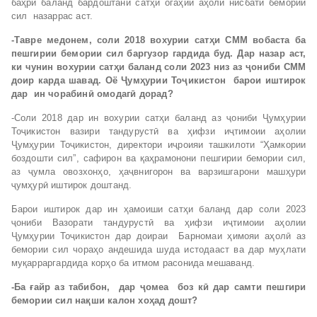
баҳри баланд бардоштани сатҳи огаҳии аҳолӣ нисбати бемории
сил назаррас аст.
-Тавре медонем, соли 2018 вохурии сат
ҳ
и СММ вобаста ба
пешгирии бемории сил баргузор гардида буд. Дар назар аст,
ки чунин вохурии сат
ҳ
и баланд соли 2023 низ аз
ҷ
ониби СММ
доир карда шавад. Оё
Ҷумҳурии Тоҷикистон
барои иштирок
дар ин чорабин
ӣ
омодаг
ӣ
дорад?
-Соли 2018 дар ин вохурии сатҳи баланд аз ҷониби Ҷумҳурии
Тоҷикистон вазири тандурустӣ ва ҳифзи иҷтимоии аҳолии
Ҷумҳурии Тоҷикистон, директори иҷроияи ташкилоти “Ҳамкории
боздошти сил”, сафирон ва қаҳрамонони пешгирии бемории сил,
аз ҷумла овозхонҳо, ҳаҷвнигорон ва варзишгарони машҳури
ҷумҳурӣ иштирок доштанд.
Барои иштирок дар ин ҳамоиши сатҳи баланд дар соли 2023
ҷониби Вазорати тандурустӣ ва ҳифзи иҷтимоии аҳолии
Ҷумҳурии Тоҷикистон дар доираи Барномаи ҳимояи аҳолӣ аз
бемории сил чораҳо андешида шуда истодааст ва дар муҳлати
муқарраргардида корҳо ба итмом расонида мешаванд.
-Ба
ғ
айр аз табибон, дар
ҷ
омеа боз к
ӣ
дар самти пешгири
бемории сил на
қ
ши калон хо
ҳ
ад дошт?