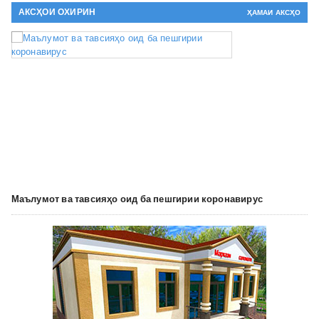
АКСҲОИ ОХИРИН
ҲАМАИ АКСҲО
Маълумот ва тавсияҳо оид ба пешгирии коронавирус