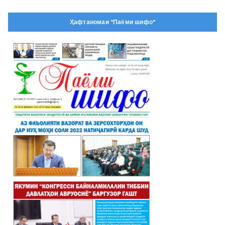
Ҳафтаномаи "Паёми шифо"