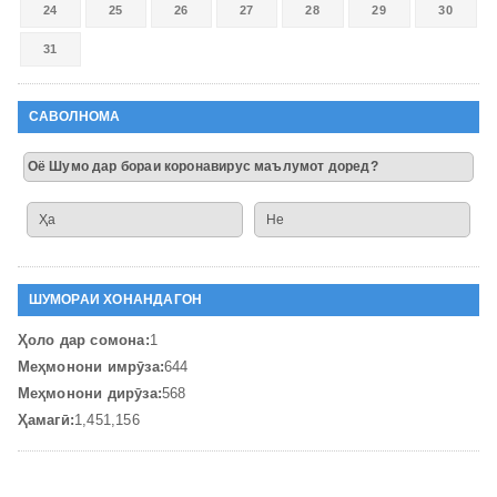
24
25
26
27
28
29
30
31
САВОЛНОМА
Оё Шумо дар бораи коронавирус маълумот доред?
Ҳа
Не
ШУМОРАИ ХОНАНДАГОН
Ҳоло дар сомона:
1
Меҳмонони имрӯза:
644
Меҳмонони дирӯза:
568
Ҳамагӣ:
1,451,156