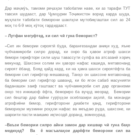
Дар маҷмӯъ, тамоми реҷаҳои табобатии наве, ки аз тарафи ТУТ
тавсия шудааст, дар Ҷумҳурии Тоҷикистон ворид карда шуда,
муҳлати табобати беморони шаклҳои мутобиқгаштаи сил аз 24
моҳ то 6-9 моҳ кӯтоҳ гардидааст.
– Лутфан мегуфтед, ки сил ч
ӣ гуна беморист?
–
Сил ин бемории сироятӣ буда, барангезандаи аниқи худ, яъне
чубчамикроби силро дорад, ки онро ба ҳавои атроф шахси
бемори гирифтори сили шуш тавассути сулфа ва атсазанӣ хориҷ
мекунад. Шахсони солим ин ҳаворо нафас кашида, метавонанд
сироят ёбанд. Бояд қайд кард, ки на ҳама шахси сироятёфта ба
бемории сил гирифтор мешаванд. Танҳо он шахсоне метавонанд
ба бемории сил гирифтор шаванд, ки бо ягон сабаб масунияти
баданашон заиф гаштааст ва чубчамикроби сил дар организми
онҳо тез инкишоф ёфта, бемориро ба вуҷуд меорад. Бемории
сил бештар дар байни гурӯҳҳои осебпазири аҳолӣ, ба монанди
атрофиёни бемор, гирифторони диабети қанд, гирифторони
бемориҳои музмини роҳҳои нафас ва меъдаю руда, шахсоне, ки
шароити пасти маишию иқтисодӣ доранд, вомехурад.
–
Ваъзи бемории силро айни замон дар кишвар ч
ӣ
гуна ба
ҳ
о
меди
ҳ
ед? Ва ё масъала
ҳ
ои дарёфти беморони сил ва