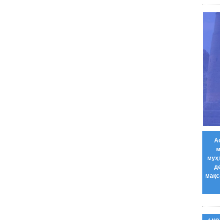
А
м
муҳ
д
мақс