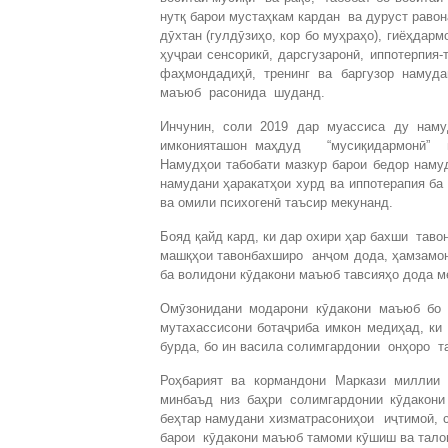
нутқ барои мустаҳкам кардан ва дуруст равона
дӯхтан (гулдӯзиҳо, кор бо муҳраҳо), гиёҳдар
ҳуҷраи сенсорикӣ, дарсгузаронӣ, иппотерпия-
фаҳмондадиҳӣ, тренинг ва баргузор намуд
маъюб расонида шуданд.
Инчунин, соли 2019 дар муассиса ду наму
имконияташон маҳдуд “мусиқидармонӣ” ва 
Намудҳои табобати мазкур барои бедор нам
намудани ҳаракатҳои хурд ва иппотерапия ба
ва омили психогенӣ таъсир мекунанд.
Бояд қайд кард, ки дар охири ҳар бахши тав
машқҳои тавонбахширо анҷом дода, ҳамзамон,
ба волидони кӯдакони маъюб тавсияҳо дода м
Омӯзонидани модарони кӯдакони маъюб бо 
мутахассисони ботаҷриба имкон медиҳад, ки
бурда, бо ин васила солимгардонии онҳоро 
Роҳбарият ва кормандони Маркази миллии 
минбаъд низ баҳри солимгардонии кӯдакон
беҳтар намудани хизматрасониҳои иҷтимоӣ, с
барои кӯдакони маъюб тамоми кӯшиш ва талош