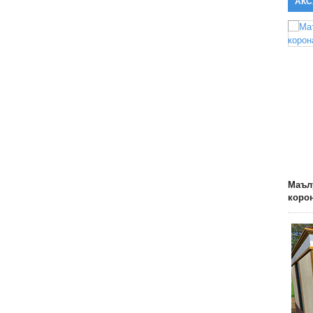
АКС
Маълу
коро