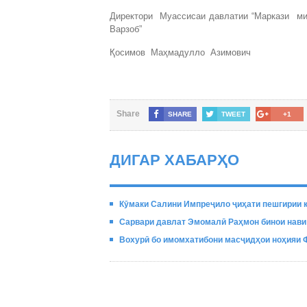
Директори Муассисаи давлатии “Маркази 
Варзоб”
Қосимов Маҳмадулло Азимович
Share
SHARE
TWEET
+1
ДИГАР ХАБАРҲО
Кӯмаки Салини Импреҷило ҷиҳати пешгирии 
Сарвари давлат Эмомалӣ Раҳмон бинои нави
Вохурӣ бо имомхатибони масҷидҳои ноҳияи 