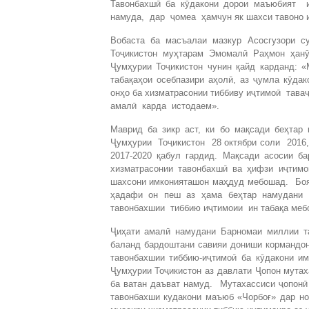
Тавонбахшӣ ба кӯдакони дорои маъюбият 
намуда, дар ҷомеа ҳамчун як шахси тавоно 
Вобаста ба масъалаи мазкур Асосгузори с
Тоҷикистон муҳтарам Эмомалӣ Раҳмон ҳан
Ҷумҳурии Тоҷикистон чунин қайд карданд: 
табақаҳои осебпазири аҳолӣ, аз ҷумла кӯдак
онҳо ба хизматрасонии тиббиву иҷтимоӣ тава
амалӣ карда истодаем».
Маврид ба зикр аст, ки бо мақсади беҳтар
Ҷумҳурии Тоҷикистон 28 октябри соли 2016
2017-2020 қабул гардид. Мақсади асосии б
хизматрасонии тавонбахшӣ ва ҳифзи иҷтим
шахсони имконияташон маҳдуд мебошад. Боя
ҳадафи он пеш аз ҳама беҳтар намудани 
тавонбахшии тиббию иҷтимоии ин табақа меб
Ҷиҳати амалӣ намудани Барномаи миллии т
баланд бардоштани савияи дониши кормандон
тавонбахшии тиббию-иҷтимоӣ ба кӯдакони и
Ҷумҳурии Тоҷикистон аз давлати Ҷопон мут
ба ватан даъват намуд. Мутахассиси ҷопонӣ
тавонбахши кудакони маъюб «Чорбоғ» дар но