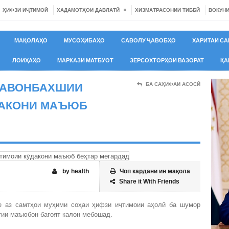
ҲИФЗИ ИҶТИМОӢ
ХАДАМОТҲОИ ДАВЛАТӢ
ХИЗМАТРАСОНИИ ТИББӢ
ВОКУН
МАҚОЛАҲО
МУСОҲИБАҲО
САВОЛУ ҶАВОБҲО
ХАРИТАИ СА
ЛОИҲАҲО
МАРКАЗИ МАТБУОТ
ЗЕРСОХТОРҲОИ ВАЗОРАТ
ҚА
 ТАВОНБАХШИИ
БА САҲИФАИ АСОСӢ
ДАКОНИ МАЪЮБ
by health
Чоп кардани ин мақола
Share it With Friends
е аз самтҳои муҳими соҳаи ҳифзи иҷтимоии аҳолӣ ба шумор
тии маъюбон бағоят калон мебошад.