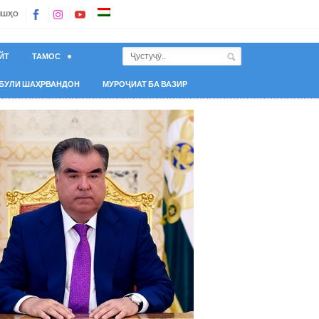
ИШҲО
ЙТ
ТАМОС
БУЛИ ШАҲРВАНДОН
МУРОҶИАТ БА ВАЗИР