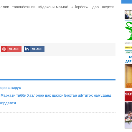
миллии тавонбахшии кӯдакони маъюб «Чорбоғ» дар ноҳияи
SHARE
SHARE
коронавирус
 Маркази тибби Хатлонро дар шаҳри Бохтар ифтитоҳ намуданд
Фирдавсӣ