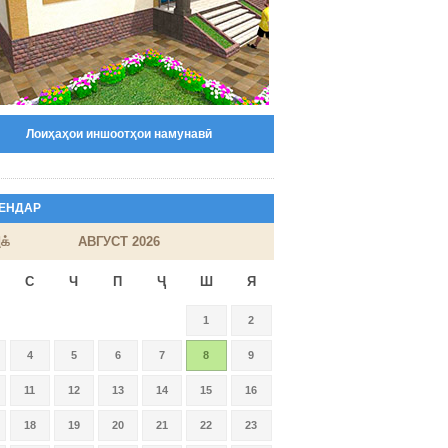
Лоиҳаҳои иншоотҳои намунавӣ
ЕНДАР
க்
АВГУСТ 2026
С
Ч
П
Ҷ
Ш
Я
1
2
4
5
6
7
8
9
11
12
13
14
15
16
18
19
20
21
22
23