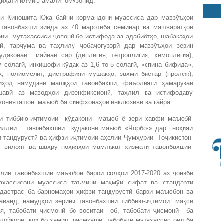
 ҷиҳати илмию амалӣ омӯзонид.
ки Киношита Юка байни кормандони муассиса дар мавзӯъҳои
 тавонбахшӣ зиёда аз 40 маротиба семинар ва машваратҳои
ирии мутахассиси ҷопонӣ бо истифода аз адабиётҳо, шабакаҳои
рӣ, тарҷума ва таҳлилу ҷобаҷогузорӣ дар мавзӯъҳои зерин
даконаи майнаи сар (диплигия, тетроплигия, хемоплигия),
 солагӣ, инкишофи кӯдак аз 1,6 то 5 солагӣ, «спина бифида»,
 полиомелит, дистрафияи мушакҳо, захми бистар (пролеж),
ниҳод намудани машқҳои тавонбахшӣ, фаъолияти ҳамарӯзаи
шавӣ аз маводҳои дизенфиксионӣ, таҳлил ва истифодаву
имконияташон маъюб ба синфхонаҳои инклюзивӣ ва ғайра…
и тиббию-иҷтимоии кӯдакони маъюб ё зери хавфи маъюбӣ
миллии тавонбахшии кӯдакони маъюб «Чорбоғ» дар ноҳияи
и тандурустӣ ва ҳифзи иҷтимоии аҳолии Ҷумҳурии Тоҷикистон
вилоят ва шаҳру ноҳияҳои мамлакат хизмати тавонбахшии
лии тавонбахшии маъюбон барои солҳои 2017-2020 аз ҷониби
ахассисони муассиса таъмини маҷмӯи сифат ва стандарти
 дастрас ба барномаҳои ҳифзи тандурустӣ барои маъюбон ва
аванд, намудҳои зерини тавонбахшии тиббию-иҷтимоӣ: маҳси
ия, табобати ҷисмонӣ бо воситаи об, табобати ҷисмонӣ ба
лойкорӣ, кор бо хамир, расмкашӣ, табобати мутахассис оид ба