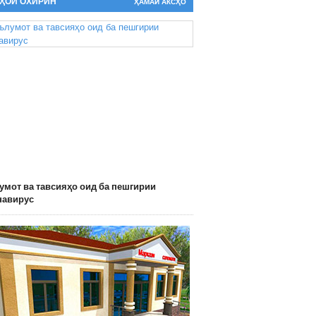
ҲОИ ОХИРИН
ҲАМАИ АКСҲО
мот ва тавсияҳо оид ба пешгирии
навирус