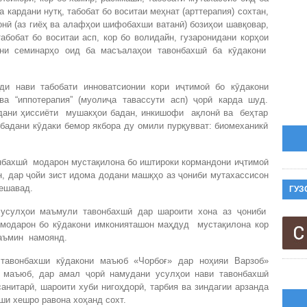
 кардани нутқ, табобат бо воситаи меҳнат (арттерапия) сохтан,
монӣ (аз гиёҳ ва алафҳои шифобахши ватанӣ) бозиҳои шавқовар,
табобат бо воситаи асп, кор бо волидайн, гузаронидани корҳои
ани семинарҳо оид ба масъалаҳои тавонбахшӣ ба кӯдакони
ди нави табобати инноватсионии кори иҷтимоӣ бо кӯдакони
“иппотерапия” (муолиҷа тавассути асп) ҷорӣ карда шуд.
удани ҳиссиёти мушакҳои бадан, инкишофи ақлонӣ ва беҳтар
 бадани кӯдаки бемор якбора ду омили пурқувват: биомеханикӣ
онбахшӣ модарон мустақилона бо иштироки кормандони иҷтимоӣ
 дар ҷойи зист идома додани машқҳо аз ҷониби мутахассисон
ГУЗ
ешавад.
усулҳои маъмули тавонбахшӣ дар шароити хона аз ҷониби
 модарон бо кӯдакони имконияташон маҳдуд мустақилона кор
таъмин намоянд.
тавонбахши кӯдакони маъюб «Чорбоғ» дар ноҳияи Варзоб»
и маъюб, дар амал ҷорӣ намудани усулҳои нави тавонбахшӣ
анитарӣ, шароити хуби нигоҳдорӣ, тарбия ва зиндагии арзанда
и хешро равона хоҳанд сохт.