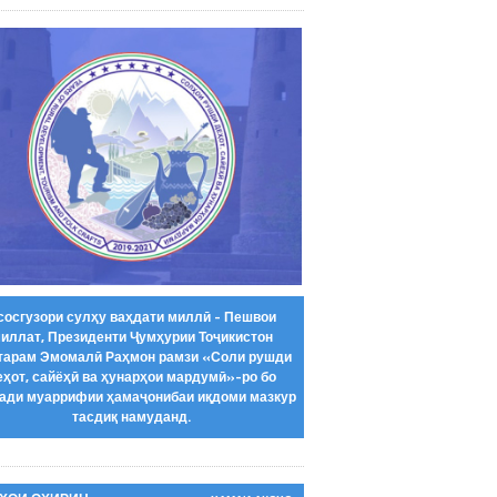
сосгузори сулҳу ваҳдати миллӣ - Пешвои
иллат, Президенти Ҷумҳурии Тоҷикистон
тарам Эмомалӣ Раҳмон рамзи «Соли рушди
еҳот, сайёҳӣ ва ҳунарҳои мардумӣ»-ро бо
ади муаррифии ҳамаҷонибаи иқдоми мазкур
тасдиқ намуданд.