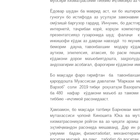
муосири хизматрасонии тиббию иҷтимоиро аз
Ёдовар шудан ба маврид аст, ки бо иштиро
гуногун бо истифода аз усулҳои замонавии
омӯзишӣ баргузор гардид. Инчунин, бо дастг
интернетӣ, таҷрибаи корӣ, корҳои компюте
презентатсияҳо гузаронида шуд: фалаҷи кӯ
инкишофи кӯдак аз давраи навзодӣ то якуним
бемории дауна, тавонбахшии модару кӯдак,
аутизм, эпилепсия, атаксия, бо расм пеш
кӯдакони дорои маъюбиятдошта, заҳролуд
андозагирии асобағал, фарогирии кӯдакони 
Бо мақсади фаро гирифтан ба тавонбахши
қарордошта Муассисаи давлатии “Маркази 
Варзоб” соли 2019 тибқи роҳхатҳои Вазорат
ба 480 нафар кӯдакони маъюб аз тамоми 
тиббию –иҷтимоӣ расонидааст.
Ҳамзамон, бо мақсади татбиқи Барномаи мил
мутахассиси ҷопонӣ Киношита Юка ва мут
хизматрасониҳои ройгон ва аз ҷиҳати арзиш
эҳтиёҷмандон расонида мешаванд. Дар ин р
умумии бадан, физиотабобат, механотерап
воситаи мусиқӣ ва рақс, табобат бо воситаи 