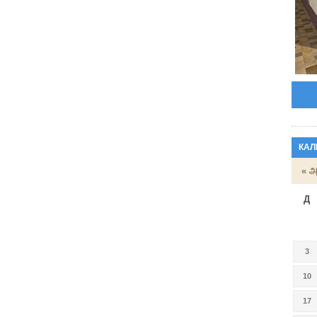
КАЛ
« அ
Д
3
10
17