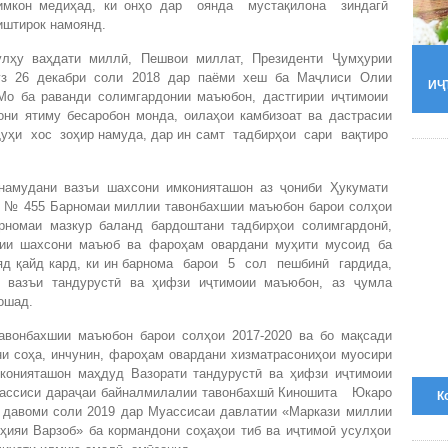
имкон медиҳад, ки онҳо дар оянда мустақилона зиндагӣ
иштирок намоянд.
улҳу ваҳдати миллӣ, Пешвои миллат, Президенти Ҷумҳурии
ӯз 26 декабри соли 2018 дар паёми хеш ба Маҷлиси Олии
ИҶ
«Мо ба раванди солимгардонии маъюбон, дастгирии иҷтимоии
они ятиму бесаробон монда, оилаҳои камбизоат ва дастрасии
ҷуҳи хос зоҳир намуда, дар ин самт тадбирҳои сари вақтиро
 намудани вазъи шахсони имконияташон аз ҷониби Ҳукумати
, № 455 Барномаи миллии тавонбахшии маъюбон барои солҳои
арномаи мазкур баланд бардоштани тадбирҳои солимгардонӣ,
оии шахсони маъюб ва фароҳам овардани муҳити мусоид ба
д қайд кард, ки ин барнома барои 5 сол пешбинӣ гардида,
вазъи тандурустӣ ва ҳифзи иҷтимоии маъюбон, аз ҷумла
ошад.
авонбахшии маъюбон барои солҳои 2017-2020 ва бо мақсади
и соҳа, инчунин, фароҳам овардани хизматрасониҳои муосири
мконияташон маҳдуд Вазорати тандурустӣ ва ҳифзи иҷтимоии
ахассиси дараҷаи байналмилалии тавонбахшӣ Киношита Юкаро
К
 давоми соли 2019 дар Муассисаи давлатии «Маркази миллии
ҳияи Варзоб» ба кормандони соҳаҳои тиб ва иҷтимоӣ усулҳои