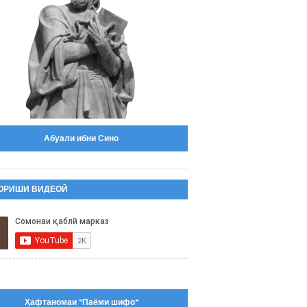
Абуали ибни Сино
ОРИШИ ВИДЕОӢ
Ҳафтаномаи "Паёми шифо"