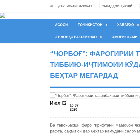
ДАР БОРАИ ВАЗОРАТ
САНАДҲОИ ҲУҚУҚӢ
АСОСӢ
ТОҶИКИСТОН
ХАБАРҲО
ЭЪЛОНҲО ВА ОЗМУНҲО
ОМОРИ РАСМӢ
“ЧОРБОҒ”: ФАРОГИРИИ
ТИББИЮ-ИҶТИМОИИ КӮ
БЕҲТАР МЕГАРДАД
Июл 02
10:37
2020
Ба тавонбахшӣ фаро гирифтани маъюбон як
рафта, саҳми он дар беҳтар намудани салома